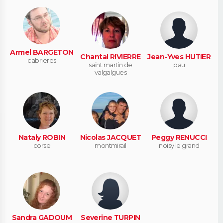
Armel BARGETON
Chantal RIVIERRE
Jean-Yves HUTIER
cabrieres
saint martin de
pau
valgalgues
Nataly ROBIN
Nicolas JACQUET
Peggy RENUCCI
corse
montmirail
noisy le grand
Sandra GADOUM
Severine TURPIN