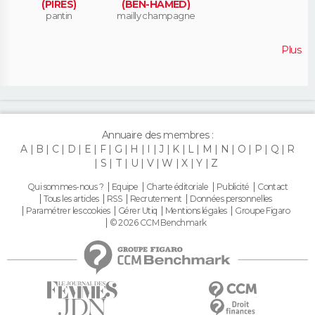
(PIRES)
(BEN-HAMED)
pantin
mailly champagne
Plus
Annuaire des membres :
A
B
C
D
E
F
G
H
I
J
K
L
M
N
O
P
Q
R
S
T
U
V
W
X
Y
Z
Qui sommes-nous ?
Equipe
Charte éditoriale
Publicité
Contact
Tous les articles
RSS
Recrutement
Données personnelles
Paramétrer les cookies
Gérer Utiq
Mentions légales
Groupe Figaro
© 2026 CCM Benchmark