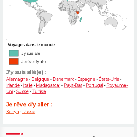
•
Voyages dans le monde
J'y suis allé
Je rêve d'y aller
J'y suis allé(e) :
Allemagne
-
Belgique
-
Danemark
-
Espagne
-
États-Unis
-
Irlande
-
Italie
-
Madagascar
-
Pays-Bas
-
Portugal
-
Royaume-
Uni
-
Suisse
-
Tunisie
Je rêve d'y aller :
Kenya
-
Russie