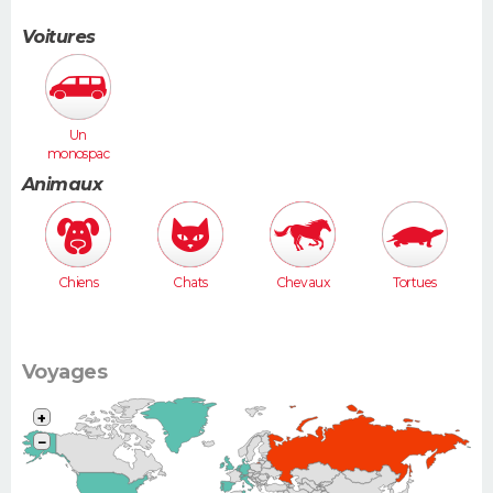
Voitures
Un
monospac
e (Espace,
Animaux
Scénic,
Xsara
Picasso...)
Chiens
Chats
Chevaux
Tortues
Voyages
+
−