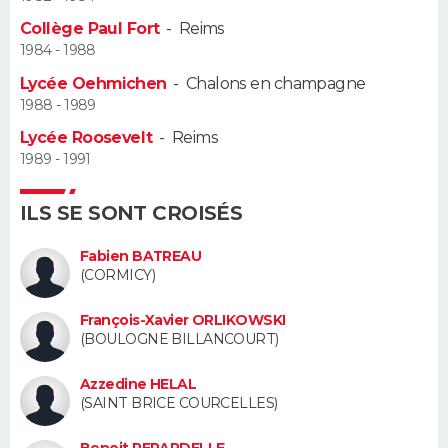
Collège Paul Fort
-
Reims
Guide de la santé
Médicaments
+
Alimentation
Maladies
Sommeil
VOYAGE
1984 - 1988
Lycée Oehmichen
-
Chalons en champagne
City break
Voyage de noces
Climat
Destinations
Voyage nature
Forum
+
PHOTO
1988 - 1989
Lycée Roosevelt
-
Reims
GUIDES D'ACHAT
1989 - 1991
BONS PLANS
ILS SE SONT CROISÉS
CARTE DE VOEUX
Fabien BATREAU
Carte Bonne année
Carte Pâques
Carte de Noël
Carte Saint-Valentin
Carte d'anniversaire
(CORMICY)
DICTIONNAIRE
Biographies
Expressions
Dictionnaire
Citations
Proverbes
François-Xavier ORLIKOWSKI
PROGRAMME TV
(BOULOGNE BILLANCOURT)
COPAINS D'AVANT
Azzedine HELAL
(SAINT BRICE COURCELLES)
Se connecter
Collèges
Universités
Service militaire
S'inscrire
Lycées
Primaires
Entreprises
Avis de recherche
AVIS DE DÉCÈS
Benoit PERARDELLE