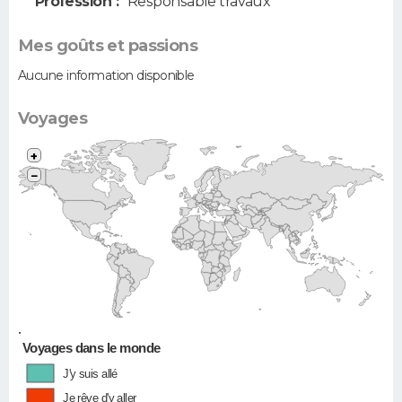
Profession :
Responsable travaux
Mes goûts et passions
Aucune information disponible
Voyages
+
−
•
Voyages dans le monde
J'y suis allé
Je rêve d'y aller