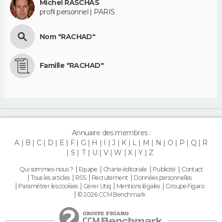
Michel RASCHAS
profil personnel | PARIS
Nom "RACHAD"
Famille "RACHAD"
Annuaire des membres :
A
B
C
D
E
F
G
H
I
J
K
L
M
N
O
P
Q
R
S
T
U
V
W
X
Y
Z
Qui sommes-nous ?
Equipe
Charte éditoriale
Publicité
Contact
Tous les articles
RSS
Recrutement
Données personnelles
Paramétrer les cookies
Gérer Utiq
Mentions légales
Groupe Figaro
© 2026 CCM Benchmark