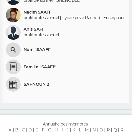
profil personnel | GRENOBLE
Nacim SAAFI
profil professionnel | Lycée privé Rached - Enseignant
Anis SAFI
profil professionnel
Nom "SAAFI"
Famille "SAAFI"
SAHNOUN 2
Annuaire des membres :
A
B
C
D
E
F
G
H
I
J
K
L
M
N
O
P
Q
R