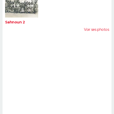
FORUM
Lifestyle
Sport
Television
Cinema
Bricolage
Culture
Auto
Voyage
Sahnoun 2
Voir ses photos