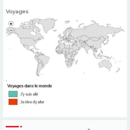
Voyages
+
−
•
Voyages dans le monde
J'y suis allé
Je rêve d'y aller