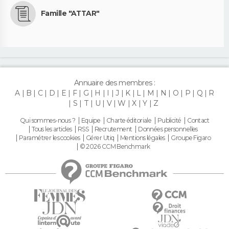
Famille "ATTAR"
Annuaire des membres :
A
B
C
D
E
F
G
H
I
J
K
L
M
N
O
P
Q
R
S
T
U
V
W
X
Y
Z
Qui sommes-nous ?
Equipe
Charte éditoriale
Publicité
Contact
Tous les articles
RSS
Recrutement
Données personnelles
Paramétrer les cookies
Gérer Utiq
Mentions légales
Groupe Figaro
© 2026 CCM Benchmark