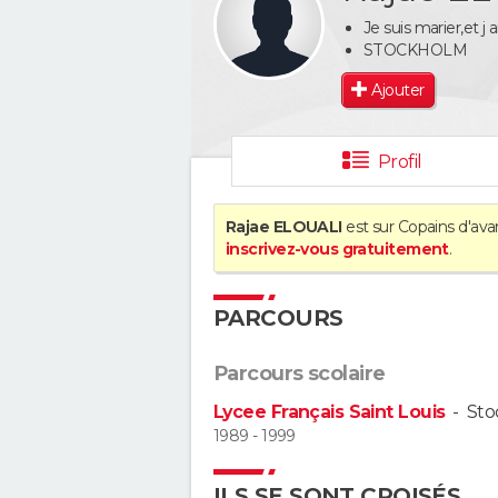
Je suis marier,et j a
STOCKHOLM
Ajouter
Profil
Rajae ELOUALI
est sur Copains d'ava
inscrivez-vous gratuitement
.
PARCOURS
Parcours scolaire
Lycee Français Saint Louis
-
Sto
1989 - 1999
ILS SE SONT CROISÉS