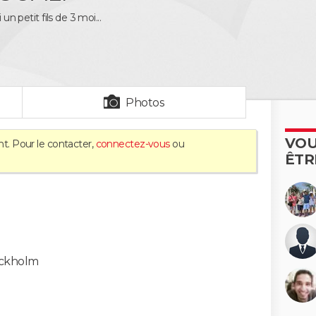
i un petit fils de 3 moi...
Photos
VOU
nt. Pour le contacter,
connectez-vous
ou
ÊTR
ckholm