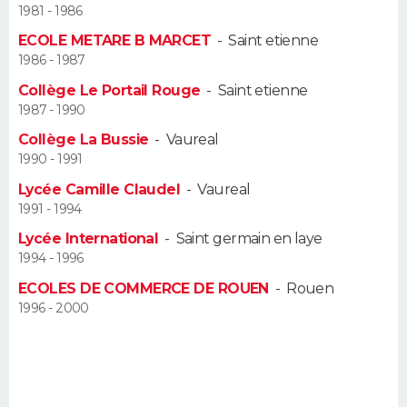
1981 - 1986
Guide de la santé
Médicaments
+
Alimentation
Maladies
Sommeil
ECOLE METARE B MARCET
-
Saint etienne
VOYAGE
1986 - 1987
City break
Voyage de noces
Climat
Destinations
Voyage nature
Forum
+
PHOTO
Collège Le Portail Rouge
-
Saint etienne
1987 - 1990
GUIDES D'ACHAT
Collège La Bussie
-
Vaureal
1990 - 1991
BONS PLANS
Lycée Camille Claudel
-
Vaureal
1991 - 1994
CARTE DE VOEUX
Lycée International
-
Saint germain en laye
Carte Bonne année
Carte Pâques
Carte de Noël
Carte Saint-Valentin
Carte d'anniversaire
DICTIONNAIRE
1994 - 1996
ECOLES DE COMMERCE DE ROUEN
-
Rouen
Biographies
Expressions
Dictionnaire
Citations
Proverbes
PROGRAMME TV
1996 - 2000
COPAINS D'AVANT
Se connecter
Collèges
Universités
Service militaire
S'inscrire
Lycées
Primaires
Entreprises
Avis de recherche
AVIS DE DÉCÈS