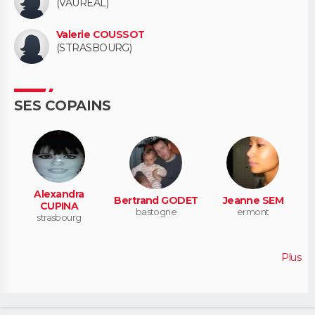
(VAUREAL)
Valerie COUSSOT
(STRASBOURG)
SES COPAINS
Alexandra
Bertrand GODET
Jeanne SEM
CUPINA
bastogne
ermont
strasbourg
Plus