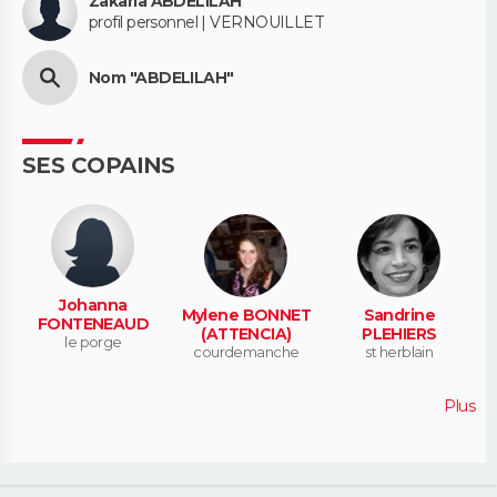
Zakaria ABDELILAH
profil personnel | VERNOUILLET
Nom "ABDELILAH"
SES COPAINS
Johanna
Mylene BONNET
Sandrine
FONTENEAUD
(ATTENCIA)
PLEHIERS
le porge
courdemanche
st herblain
Plus