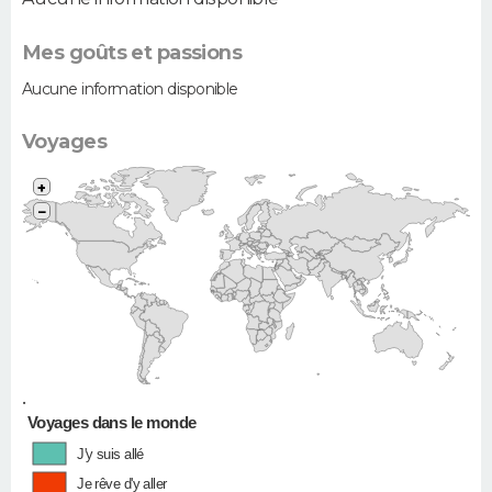
Mes goûts et passions
Aucune information disponible
Voyages
+
−
•
Voyages dans le monde
J'y suis allé
Je rêve d'y aller