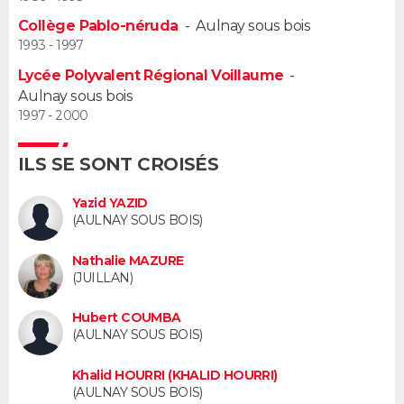
Collège Pablo-néruda
-
Aulnay sous bois
Guide de la santé
Médicaments
+
Alimentation
Maladies
Sommeil
VOYAGE
1993 - 1997
Lycée Polyvalent Régional Voillaume
-
City break
Voyage de noces
Climat
Destinations
Voyage nature
Forum
+
PHOTO
Aulnay sous bois
1997 - 2000
GUIDES D'ACHAT
ILS SE SONT CROISÉS
BONS PLANS
Yazid YAZID
CARTE DE VOEUX
(AULNAY SOUS BOIS)
Carte Bonne année
Carte Pâques
Carte de Noël
Carte Saint-Valentin
Carte d'anniversaire
DICTIONNAIRE
Nathalie MAZURE
(JUILLAN)
Biographies
Expressions
Dictionnaire
Citations
Proverbes
PROGRAMME TV
Hubert COUMBA
(AULNAY SOUS BOIS)
COPAINS D'AVANT
Se connecter
Collèges
Universités
Service militaire
S'inscrire
Lycées
Primaires
Entreprises
Avis de recherche
Khalid HOURRI (KHALID HOURRI)
AVIS DE DÉCÈS
(AULNAY SOUS BOIS)