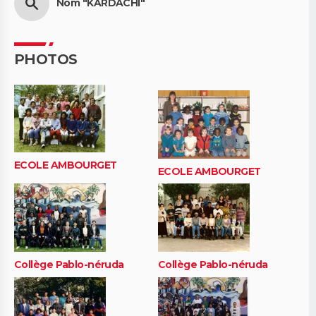
Nom "KARDACHI"
PHOTOS
ECOLE AMBOURGET
ECOLE AMBOURGET
Collège Pablo-néruda
Collège Pablo-néruda