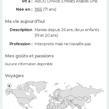
Vit à :
ABOU DHABI
,
Emirats Arabes Unis
Née en :
1955
(71 ans)
Ma vie aujourd'hui
Description
Mariee depuis 26 ans, deux enfants
(19 et 20 ans)
Profession :
Interprete mais ne travaille pas
Mes goûts et passions
Aucune information disponible
Voyages
+
−