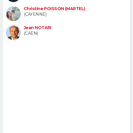
FORUM
Christine POISSON (MARTEL)
(CAYENNE)
Lifestyle
Sport
Television
Cinema
Bricolage
Culture
Auto
Voyage
Jean NOTARI
(CAEN)