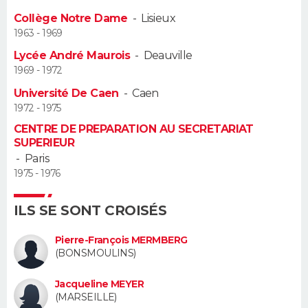
Collège Notre Dame
-
Lisieux
Guide de la santé
Médicaments
+
Alimentation
Maladies
Sommeil
VOYAGE
1963 - 1969
Lycée André Maurois
-
Deauville
City break
Voyage de noces
Climat
Destinations
Voyage nature
Forum
+
PHOTO
1969 - 1972
Université De Caen
-
Caen
GUIDES D'ACHAT
1972 - 1975
BONS PLANS
CENTRE DE PREPARATION AU SECRETARIAT
SUPERIEUR
-
Paris
CARTE DE VOEUX
1975 - 1976
Carte Bonne année
Carte Pâques
Carte de Noël
Carte Saint-Valentin
Carte d'anniversaire
DICTIONNAIRE
ILS SE SONT CROISÉS
Biographies
Expressions
Dictionnaire
Citations
Proverbes
PROGRAMME TV
Pierre-François MERMBERG
(BONSMOULINS)
COPAINS D'AVANT
Se connecter
Collèges
Universités
Service militaire
S'inscrire
Lycées
Primaires
Entreprises
Avis de recherche
Jacqueline MEYER
AVIS DE DÉCÈS
(MARSEILLE)