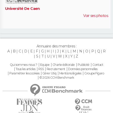
Université De Caen
Voir ses photos
Annuaire des membres :
A
B
C
D
E
F
G
H
I
J
K
L
M
N
O
P
Q
R
S
T
U
V
W
X
Y
Z
Qui sommes-nous ?
Equipe
Charte éditoriale
Publicité
Contact
Tous les articles
RSS
Recrutement
Données personnelles
Paramétrer les cookies
Gérer Utiq
Mentions légales
Groupe Figaro
© 2026 CCM Benchmark