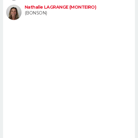
FORUM
Nathalie LAGRANGE (MONTEIRO)
(BONSON)
Lifestyle
Sport
Television
Cinema
Bricolage
Culture
Auto
Voyage