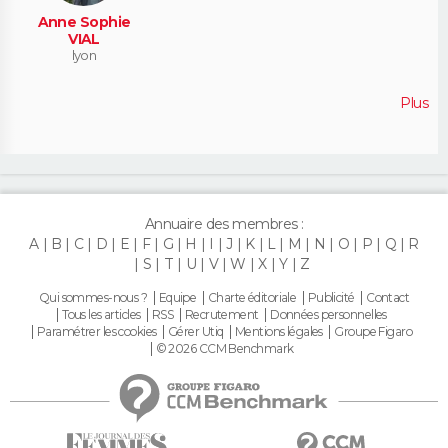
Anne Sophie
VIAL
lyon
Plus
Annuaire des membres :
A
B
C
D
E
F
G
H
I
J
K
L
M
N
O
P
Q
R
S
T
U
V
W
X
Y
Z
Qui sommes-nous ?
Equipe
Charte éditoriale
Publicité
Contact
Tous les articles
RSS
Recrutement
Données personnelles
Paramétrer les cookies
Gérer Utiq
Mentions légales
Groupe Figaro
© 2026 CCM Benchmark