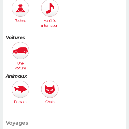
Techno
Variétés
internation
ales
Voitures
Une
voiture
moyenne
Animaux
(Megane,
307...)
Poissons
Chats
Voyages