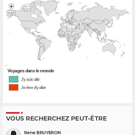
+
−
•
Voyages dans le monde
J'y suis allé
Je rêve d'y aller
VOUS RECHERCHEZ PEUT-ÊTRE
Rene BRUYERON