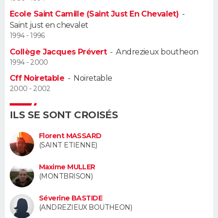
Ecole Saint Camille (Saint Just En Chevalet)
-
Guide de la santé
Médicaments
+
Alimentation
Maladies
Sommeil
VOYAGE
Saint just en chevalet
1994 - 1996
City break
Voyage de noces
Climat
Destinations
Voyage nature
Forum
+
PHOTO
Collège Jacques Prévert
-
Andrezieux boutheon
1994 - 2000
GUIDES D'ACHAT
Cff Noiretable
-
Noiretable
2000 - 2002
BONS PLANS
CARTE DE VOEUX
ILS SE SONT CROISÉS
Carte Bonne année
Carte Pâques
Carte de Noël
Carte Saint-Valentin
Carte d'anniversaire
Florent MASSARD
DICTIONNAIRE
(SAINT ETIENNE)
Biographies
Expressions
Dictionnaire
Citations
Proverbes
PROGRAMME TV
Maxime MULLER
(MONTBRISON)
COPAINS D'AVANT
Séverine BASTIDE
Se connecter
Collèges
Universités
Service militaire
S'inscrire
Lycées
Primaires
Entreprises
Avis de recherche
AVIS DE DÉCÈS
(ANDREZIEUX BOUTHEON)