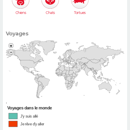
Chiens
Chats
Tortues
Voyages
+
−
•
Voyages dans le monde
J'y suis allé
Je rêve d'y aller