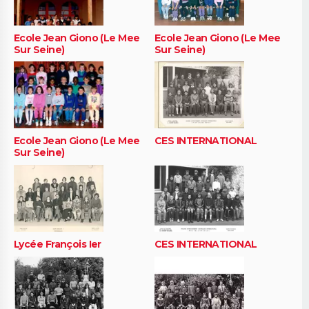
Ecole Jean Giono (Le Mee
Ecole Jean Giono (Le Mee
Sur Seine)
Sur Seine)
Ecole Jean Giono (Le Mee
CES INTERNATIONAL
Sur Seine)
Lycée François Ier
CES INTERNATIONAL