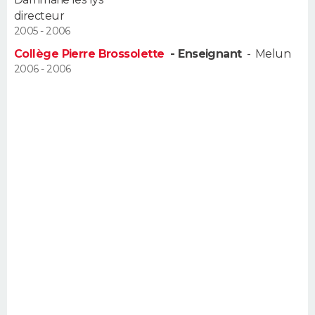
FORUM
directeur
2005 - 2006
Lifestyle
Sport
Television
Cinema
Bricolage
Culture
Auto
Voyage
Collège Pierre Brossolette
- Enseignant
-
Melun
2006 - 2006