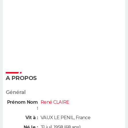
A PROPOS
Général
Prénom Nom
René CLAIRE
:
Vit à :
VAUX LE PENIL
,
France
Né le :
31 juil. 1958
(68 ans)