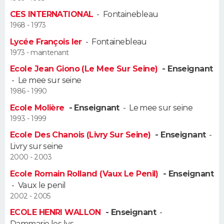
CES INTERNATIONAL
-
Fontainebleau
Guide de la santé
Médicaments
+
Alimentation
Maladies
Sommeil
VOYAGE
1968 - 1973
Lycée François Ier
-
Fontainebleau
City break
Voyage de noces
Climat
Destinations
Voyage nature
Forum
+
PHOTO
1973 - maintenant
Ecole Jean Giono (Le Mee Sur Seine)
- Enseignant
GUIDES D'ACHAT
-
Le mee sur seine
1986 - 1990
BONS PLANS
Ecole Molière
- Enseignant
-
Le mee sur seine
CARTE DE VOEUX
1993 - 1999
Ecole Des Chanois (Livry Sur Seine)
- Enseignant
-
Carte Bonne année
Carte Pâques
Carte de Noël
Carte Saint-Valentin
Carte d'anniversaire
DICTIONNAIRE
Livry sur seine
2000 - 2003
Biographies
Expressions
Dictionnaire
Citations
Proverbes
PROGRAMME TV
Ecole Romain Rolland (Vaux Le Penil)
- Enseignant
-
Vaux le penil
COPAINS D'AVANT
2002 - 2005
Se connecter
Collèges
Universités
Service militaire
S'inscrire
Lycées
Primaires
Entreprises
Avis de recherche
AVIS DE DÉCÈS
ECOLE HENRI WALLON
- Enseignant
-
Dammarie les lys