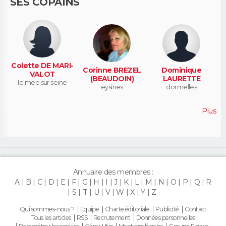
SES COPAINS
Colette DE MARI-
Corinne BREZEL
Dominique
VALOT
(BEAUDOIN)
LAURETTE
le mee sur seine
eysines
dormelles
Plus
Annuaire des membres :
A
B
C
D
E
F
G
H
I
J
K
L
M
N
O
P
Q
R
S
T
U
V
W
X
Y
Z
Qui sommes-nous ?
Equipe
Charte éditoriale
Publicité
Contact
Tous les articles
RSS
Recrutement
Données personnelles