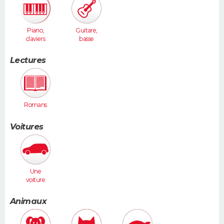
Piano,
Guitare,
claviers
basse
Lectures
Romans
Voitures
Une
voiture
moyenne
(Megane,
Animaux
307...)