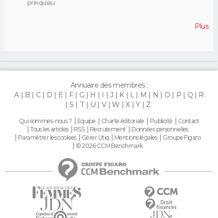
prinquiau
Plus
Annuaire des membres :
A
B
C
D
E
F
G
H
I
J
K
L
M
N
O
P
Q
R
S
T
U
V
W
X
Y
Z
Qui sommes-nous ?
Equipe
Charte éditoriale
Publicité
Contact
Tous les articles
RSS
Recrutement
Données personnelles
Paramétrer les cookies
Gérer Utiq
Mentions légales
Groupe Figaro
© 2026 CCM Benchmark