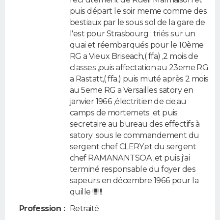
puis départ le soir meme comme des
bestiaux par le sous sol de la gare de
l'est pour Strasbourg : triés sur un
quai et réembarqués pour le 10ème
RG a Vieux Briseach,( ffa) ,2 mois de
classes ,puis affectation au 23eme RG
a Rastatt,( ffa,) puis muté après 2 mois
au 5eme RG a Versailles satory en
janvier 1966 ,électritien de cie,au
camps de mortemets ,et puis
secretaire au bureau des effectifs à
satory ,sous le commandement du
sergent chef CLERY,et du sergent
chef RAMANANTSOA ,et puis j'ai
terminé responsable du foyer des
sapeurs en décembre 1966 pour la
quille !!!!!!!!
Profession :
Retraité