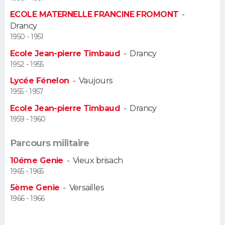
ECOLE MATERNELLE FRANCINE FROMONT
-
Guide de la santé
Médicaments
+
Alimentation
Maladies
Sommeil
VOYAGE
Drancy
1950 - 1951
City break
Voyage de noces
Climat
Destinations
Voyage nature
Forum
+
PHOTO
Ecole Jean-pierre Timbaud
-
Drancy
1952 - 1955
GUIDES D'ACHAT
Lycée Fénelon
-
Vaujours
1955 - 1957
BONS PLANS
Ecole Jean-pierre Timbaud
-
Drancy
CARTE DE VOEUX
1959 - 1960
Carte Bonne année
Carte Pâques
Carte de Noël
Carte Saint-Valentin
Carte d'anniversaire
DICTIONNAIRE
Parcours militaire
10éme Genie
-
Vieux brisach
Biographies
Expressions
Dictionnaire
Citations
Proverbes
PROGRAMME TV
1965 - 1965
COPAINS D'AVANT
5ème Genie
-
Versailles
1966 - 1966
Se connecter
Collèges
Universités
Service militaire
S'inscrire
Lycées
Primaires
Entreprises
Avis de recherche
AVIS DE DÉCÈS