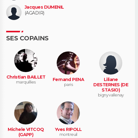
Jacques DUMENIL
(AGADIR)
SES COPAINS
Christian BAILLET
Fernand PENA
Liliane
marquillies
paris
DESTERNES (DE
STASIO)
bigny vallenay
Michele VITCOQ
Yves RIPOLL
(GAPP)
montreuil