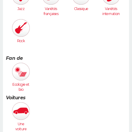
Jazz
Variétés
Classique
Variétés
françaises
internation
ales
Rock
Fan de
Ecologie et
bio
Voitures
Une
voiture