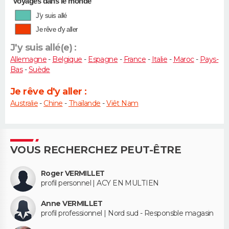
Voyages dans le monde
J'y suis allé
Je rêve d'y aller
J'y suis allé(e) :
Allemagne
-
Belgique
-
Espagne
-
France
-
Italie
-
Maroc
-
Pays-
Bas
-
Suède
Je rêve d'y aller :
Australie
-
Chine
-
Thaïlande
-
Viêt Nam
VOUS RECHERCHEZ PEUT-ÊTRE
Roger VERMILLET
profil personnel | ACY EN MULTIEN
Anne VERMILLET
profil professionnel | Nord sud - Responsble magasin