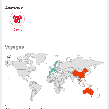
moyenne
(Megane,
Animaux
307...)
Chiens
Voyages
+
−
•