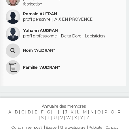
fabrication
Romain AUTRAN
profil personnel | AIX EN PROVENCE
Yohann AUDRAN
profil professionnel | Delta Dore - Logisticien
Nom "AUDRAN"
Famille "AUDRAN"
Annuaire des membres :
A
B
C
D
E
F
G
H
I
J
K
L
M
N
O
P
Q
R
S
T
U
V
W
X
Y
Z
Qui sommes-nous ?
Equipe
Charte éditoriale
Publicité
Contact