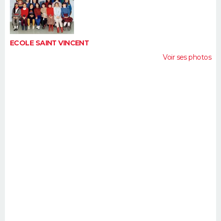
FORUM
Lifestyle
Sport
Television
Cinema
Bricolage
Culture
Auto
Voyage
ECOLE SAINT VINCENT
Voir ses photos