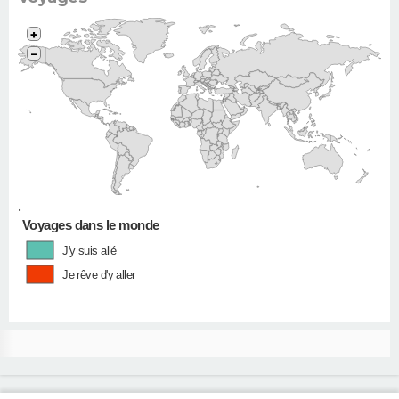
+
−
•
Voyages dans le monde
J'y suis allé
Je rêve d'y aller