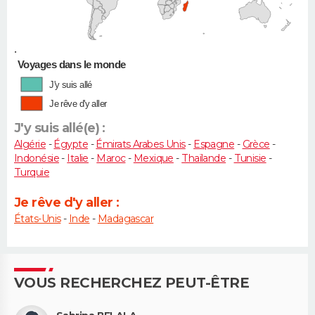
•
Voyages dans le monde
J'y suis allé
Je rêve d'y aller
J'y suis allé(e) :
Algérie
-
Égypte
-
Émirats Arabes Unis
-
Espagne
-
Grèce
-
Indonésie
-
Italie
-
Maroc
-
Mexique
-
Thaïlande
-
Tunisie
-
Turquie
Je rêve d'y aller :
États-Unis
-
Inde
-
Madagascar
VOUS RECHERCHEZ PEUT-ÊTRE