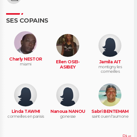
SES COPAINS
Charly NESTOR
Ellen OSEI-
Jamila AIT
miami
ASIBEY
montigny les
cormeilles
Linda TAWMI
Nanoua NANOU
Sabri BENTEMAM
cormeilles en parisis
gonesse
saint ouen l'aumone
Plus