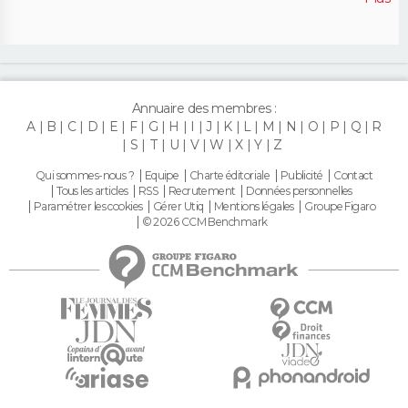
Annuaire des membres :
A
B
C
D
E
F
G
H
I
J
K
L
M
N
O
P
Q
R
S
T
U
V
W
X
Y
Z
Qui sommes-nous ?
Equipe
Charte éditoriale
Publicité
Contact
Tous les articles
RSS
Recrutement
Données personnelles
Paramétrer les cookies
Gérer Utiq
Mentions légales
Groupe Figaro
© 2026 CCM Benchmark