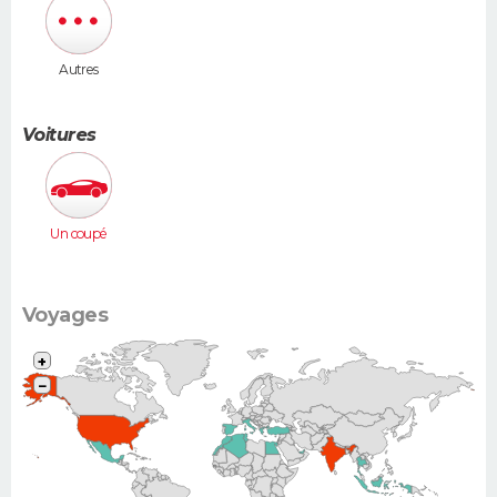
Autres
Voitures
Un coupé
Voyages
+
−