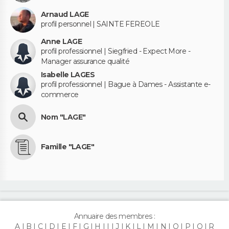
Arnaud LAGE
profil personnel | SAINTE FEREOLE
Anne LAGE
profil professionnel | Siegfried - Expect More -
Manager assurance qualité
Isabelle LAGES
profil professionnel | Bague à Dames - Assistante e-
commerce
Nom "LAGE"
Famille "LAGE"
Annuaire des membres :
A
B
C
D
E
F
G
H
I
J
K
L
M
N
O
P
Q
R