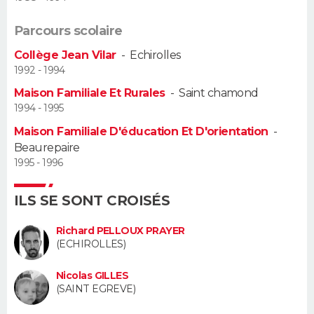
Guide de la santé
Médicaments
+
Alimentation
Maladies
Sommeil
Parcours scolaire
VOYAGE
Collège Jean Vilar
-
Echirolles
City break
Voyage de noces
Climat
Destinations
Voyage nature
Forum
+
PHOTO
1992 - 1994
Maison Familiale Et Rurales
-
Saint chamond
GUIDES D'ACHAT
1994 - 1995
Maison Familiale D'éducation Et D'orientation
-
BONS PLANS
Beaurepaire
1995 - 1996
CARTE DE VOEUX
Carte Bonne année
Carte Pâques
Carte de Noël
Carte Saint-Valentin
Carte d'anniversaire
DICTIONNAIRE
ILS SE SONT CROISÉS
Biographies
Expressions
Dictionnaire
Citations
Proverbes
PROGRAMME TV
Richard PELLOUX PRAYER
(ECHIROLLES)
COPAINS D'AVANT
Nicolas GILLES
(SAINT EGREVE)
Se connecter
Collèges
Universités
Service militaire
S'inscrire
Lycées
Primaires
Entreprises
Avis de recherche
AVIS DE DÉCÈS