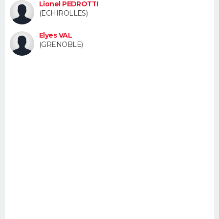
Lionel PEDROTTI
FORUM
(ECHIROLLES)
Lifestyle
Sport
Television
Cinema
Bricolage
Culture
Auto
Voyage
Elyes VAL
(GRENOBLE)