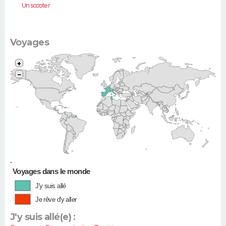
Un scooter
Voyages
+
−
•
Voyages dans le monde
J'y suis allé
Je rêve d'y aller
J'y suis allé(e) :