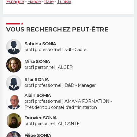
Espagne
-
France
-
Italie
-
Tunisie
VOUS RECHERCHEZ PEUT-ÊTRE
Sabrina SONIA
profil professionnel | sidf - Cadre
Mina SONIA
profil personnel | ALGER
Sfar SONIA
profil professionnel | B&D - Manager
Alain SOMIA
profil professionnel | AMANA FORMATION -
Président du conseil d'administration
Douvier SONIA
profil personnel | ALICANTE
Filipe SONIA