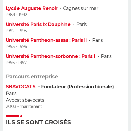
Lycée Auguste Renoir
-
Cagnes sur mer
Guide de la santé
Médicaments
+
Alimentation
Maladies
Sommeil
VOYAGE
1989 - 1992
Université Paris Ix Dauphine
-
Paris
City break
Voyage de noces
Climat
Destinations
Voyage nature
Forum
+
PHOTO
1992 - 1995
Université Pantheon-assas : Paris Ii
-
Paris
GUIDES D'ACHAT
1993 - 1996
BONS PLANS
Université Pantheon-sorbonne : Paris I
-
Paris
1996 - 1997
CARTE DE VOEUX
Parcours entreprise
Carte Bonne année
Carte Pâques
Carte de Noël
Carte Saint-Valentin
Carte d'anniversaire
DICTIONNAIRE
SBAVOCATS
- Fondateur (Profession libérale)
-
Paris
Biographies
Expressions
Dictionnaire
Citations
Proverbes
PROGRAMME TV
Avocat sbavocats
2003 - maintenant
COPAINS D'AVANT
Se connecter
Collèges
Universités
Service militaire
S'inscrire
Lycées
Primaires
Entreprises
Avis de recherche
ILS SE SONT CROISÉS
AVIS DE DÉCÈS