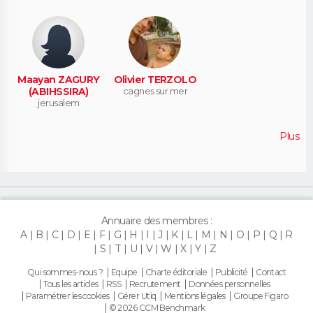
Maayan ZAGURY
Olivier TERZOLO
(ABIHSSIRA)
cagnes sur mer
jerusalem
Plus
Annuaire des membres :
A
B
C
D
E
F
G
H
I
J
K
L
M
N
O
P
Q
R
S
T
U
V
W
X
Y
Z
Qui sommes-nous ?
Equipe
Charte éditoriale
Publicité
Contact
Tous les articles
RSS
Recrutement
Données personnelles
Paramétrer les cookies
Gérer Utiq
Mentions légales
Groupe Figaro
© 2026 CCM Benchmark