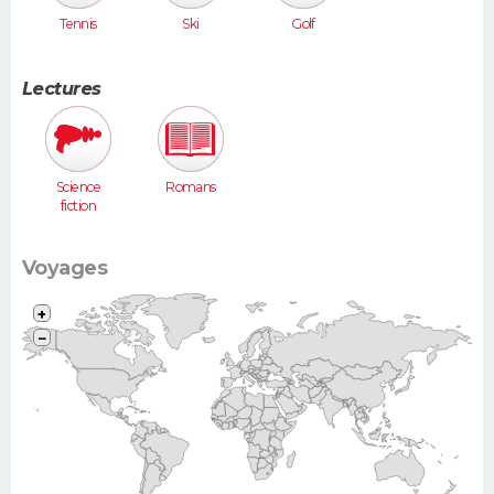
Tennis
Ski
Golf
Lectures
Science
Romans
fiction
Voyages
+
−