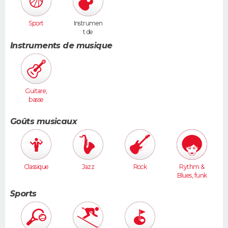
Sport
Instrumen
t de
musique
Instruments de musique
Guitare,
basse
Goûts musicaux
Classique
Jazz
Rock
Rythm &
Blues, funk
Sports