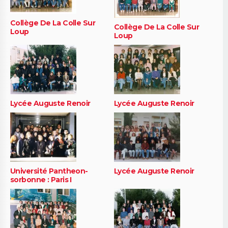
Collège De La Colle Sur
Collège De La Colle Sur
Loup
Loup
Lycée Auguste Renoir
Lycée Auguste Renoir
Université Pantheon-
Lycée Auguste Renoir
sorbonne : Paris I