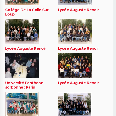
Collège De La Colle Sur
Lycée Auguste Renoir
Loup
Lycée Auguste Renoir
Lycée Auguste Renoir
Université Pantheon-
Lycée Auguste Renoir
sorbonne : Paris I