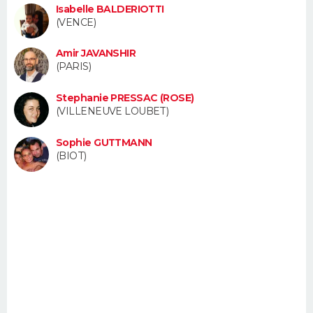
Isabelle BALDERIOTTI
FORUM
(VENCE)
Lifestyle
Sport
Television
Cinema
Bricolage
Culture
Auto
Voyage
Amir JAVANSHIR
(PARIS)
Stephanie PRESSAC (ROSE)
(VILLENEUVE LOUBET)
Sophie GUTTMANN
(BIOT)