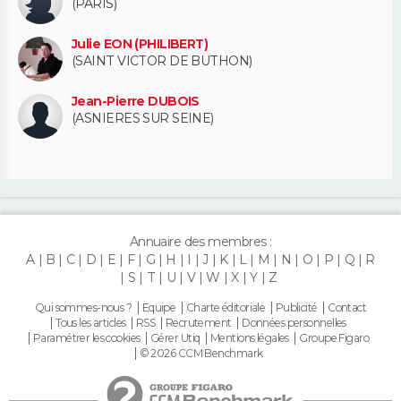
(PARIS)
Julie EON (PHILIBERT)
(SAINT VICTOR DE BUTHON)
Jean-Pierre DUBOIS
(ASNIERES SUR SEINE)
Annuaire des membres :
A
B
C
D
E
F
G
H
I
J
K
L
M
N
O
P
Q
R
S
T
U
V
W
X
Y
Z
Qui sommes-nous ?
Equipe
Charte éditoriale
Publicité
Contact
Tous les articles
RSS
Recrutement
Données personnelles
Paramétrer les cookies
Gérer Utiq
Mentions légales
Groupe Figaro
© 2026 CCM Benchmark