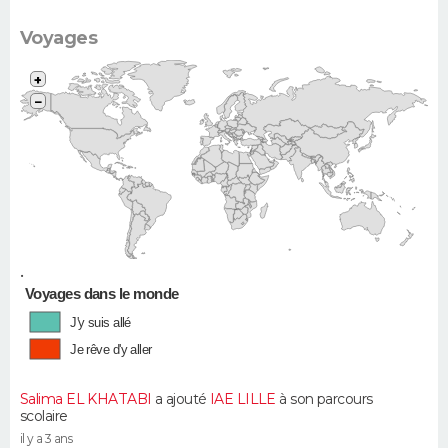
Voyages
+
−
•
Voyages dans le monde
J'y suis allé
Je rêve d'y aller
Salima EL KHATABI
a ajouté
IAE LILLE
à son parcours
scolaire
il y a 3 ans