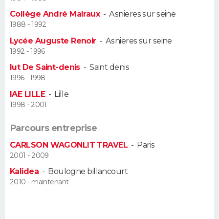
Collège André Malraux
-
Asnieres sur seine
Guide de la santé
Médicaments
+
Alimentation
Maladies
Sommeil
VOYAGE
1988 - 1992
Lycée Auguste Renoir
-
Asnieres sur seine
City break
Voyage de noces
Climat
Destinations
Voyage nature
Forum
+
PHOTO
1992 - 1996
Iut De Saint-denis
-
Saint denis
GUIDES D'ACHAT
1996 - 1998
BONS PLANS
IAE LILLE
-
Lille
1998 - 2001
CARTE DE VOEUX
Parcours entreprise
Carte Bonne année
Carte Pâques
Carte de Noël
Carte Saint-Valentin
Carte d'anniversaire
DICTIONNAIRE
CARLSON WAGONLIT TRAVEL
-
Paris
2001 - 2009
Biographies
Expressions
Dictionnaire
Citations
Proverbes
PROGRAMME TV
Kalidea
-
Boulogne billancourt
2010 - maintenant
COPAINS D'AVANT
Se connecter
Collèges
Universités
Service militaire
S'inscrire
Lycées
Primaires
Entreprises
Avis de recherche
AVIS DE DÉCÈS