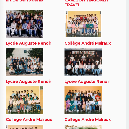
Iut De Saint-denis
CARLSON WAGONLIT
TRAVEL
Lycée Auguste Renoir
Collège André Malraux
Lycée Auguste Renoir
Lycée Auguste Renoir
Collège André Malraux
Collège André Malraux