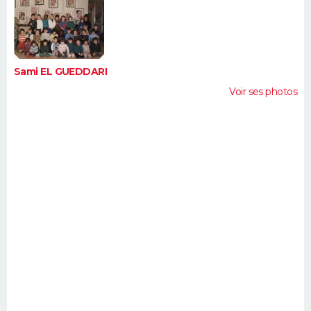
FORUM
Lifestyle
Sport
Television
Cinema
Bricolage
Culture
Auto
Voyage
Sami EL GUEDDARI
Voir ses photos