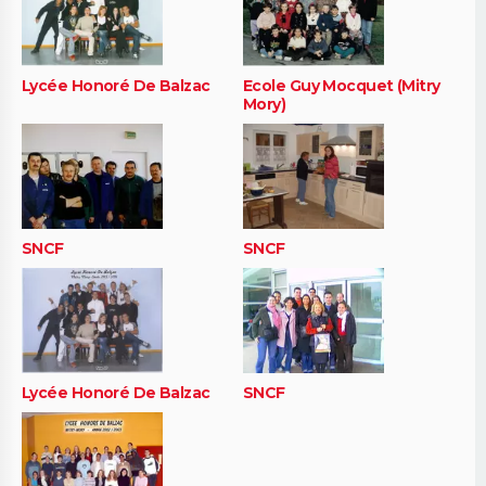
Lycée Honoré De Balzac
Ecole Guy Mocquet (Mitry
Mory)
SNCF
SNCF
Lycée Honoré De Balzac
SNCF