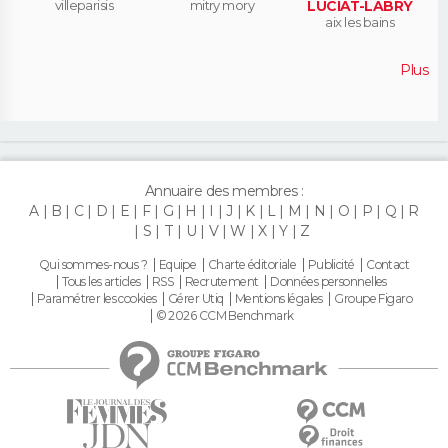
villeparisis
mitry mory
LUCIAT-LABRY
aix les bains
Plus
Annuaire des membres :
A
B
C
D
E
F
G
H
I
J
K
L
M
N
O
P
Q
R
S
T
U
V
W
X
Y
Z
Qui sommes-nous ?
Equipe
Charte éditoriale
Publicité
Contact
Tous les articles
RSS
Recrutement
Données personnelles
Paramétrer les cookies
Gérer Utiq
Mentions légales
Groupe Figaro
© 2026 CCM Benchmark