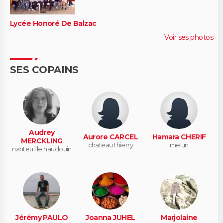
Lycée Honoré De Balzac
Voir ses photos
SES COPAINS
Audrey
Aurore CARCEL
Hamara CHERIF
MERCKLING
chateau thierry
melun
nanteuil le haudouin
Jérémy PAULO
Joanna JUHEL
Marjolaine