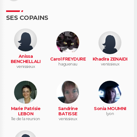
SES COPAINS
Anissa
Carol FREYDURE
Khadira ZENAIDI
BENCHELLALI
haguenau
venissieux
venissieux
Marie Patrisie
Sandrine
Sonia MOUMNI
LEBON
BATISSE
lyon
île de la reunion
venissieux