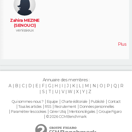
Zahira MEZINE
(SENOUCI)
venissieux
Plus
Annuaire des membres :
A
B
C
D
E
F
G
H
I
J
K
L
M
N
O
P
Q
R
S
T
U
V
W
X
Y
Z
Qui sommes-nous ?
Equipe
Charte éditoriale
Publicité
Contact
Tous les articles
RSS
Recrutement
Données personnelles
Paramétrer les cookies
Gérer Utiq
Mentions légales
Groupe Figaro
© 2026 CCM Benchmark