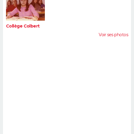
FORUM
Lifestyle
Sport
Television
Cinema
Bricolage
Culture
Auto
Voyage
Collège Colbert
Voir ses photos