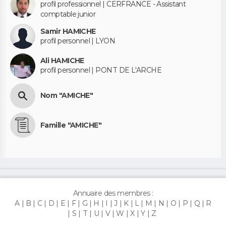
profil professionnel | CERFRANCE - Assistant
comptable junior
Samir HAMICHE
profil personnel | LYON
Ali HAMICHE
profil personnel | PONT DE L'ARCHE
Nom "AMICHE"
Famille "AMICHE"
Annuaire des membres :
A
B
C
D
E
F
G
H
I
J
K
L
M
N
O
P
Q
R
S
T
U
V
W
X
Y
Z