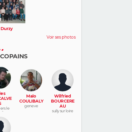
 Durzy
Voir ses photos
 COPAINS
les
Malo
Wilfried
ALVE
COULIBALY
BOURCERE
S
geneve
AU
iers le
sully sur loire
eil