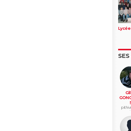
Lycée
SES
Gil
GONC
pithiv
vi