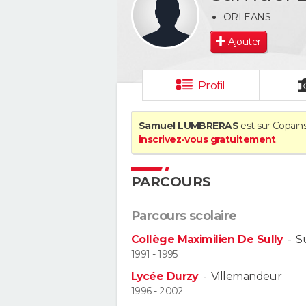
ORLEANS
Ajouter
Profil
Samuel LUMBRERAS
est sur Copains
inscrivez-vous gratuitement
.
PARCOURS
Parcours scolaire
Collège Maximilien De Sully
-
Su
1991 - 1995
Lycée Durzy
-
Villemandeur
1996 - 2002