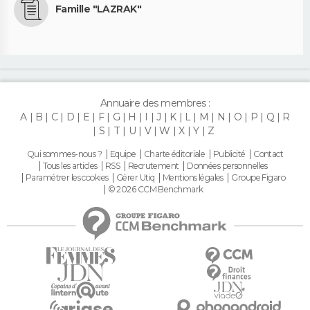
Famille "LAZRAK"
Annuaire des membres :
A
B
C
D
E
F
G
H
I
J
K
L
M
N
O
P
Q
R
S
T
U
V
W
X
Y
Z
Qui sommes-nous ?
Equipe
Charte éditoriale
Publicité
Contact
Tous les articles
RSS
Recrutement
Données personnelles
Paramétrer les cookies
Gérer Utiq
Mentions légales
Groupe Figaro
© 2026 CCM Benchmark