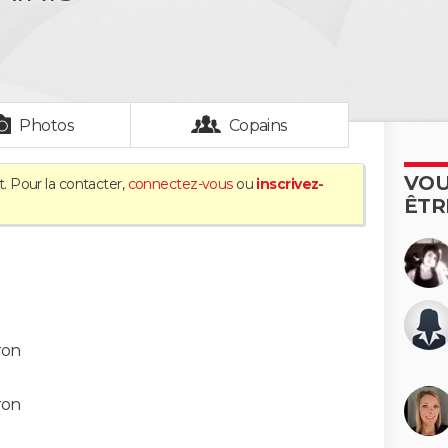
Photos
Copains
VOU
. Pour la contacter,
connectez-vous
ou
inscrivez-
ÊTR
ron
ron