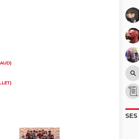
LAUD)
LLET)
SES