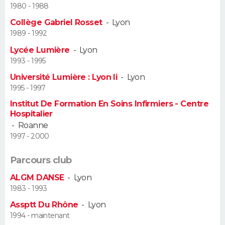
1980 - 1988
Guide de la santé
Médicaments
+
Alimentation
Maladies
Sommeil
Collège Gabriel Rosset
-
Lyon
VOYAGE
1989 - 1992
City break
Voyage de noces
Climat
Destinations
Voyage nature
Forum
+
PHOTO
Lycée Lumière
-
Lyon
1993 - 1995
GUIDES D'ACHAT
Université Lumière : Lyon Ii
-
Lyon
1995 - 1997
BONS PLANS
Institut De Formation En Soins Infirmiers - Centre
Hospitalier
CARTE DE VOEUX
-
Roanne
1997 - 2000
Carte Bonne année
Carte Pâques
Carte de Noël
Carte Saint-Valentin
Carte d'anniversaire
DICTIONNAIRE
Parcours club
Biographies
Expressions
Dictionnaire
Citations
Proverbes
PROGRAMME TV
ALGM DANSE
-
Lyon
COPAINS D'AVANT
1983 - 1993
Assptt Du Rhône
-
Lyon
Se connecter
Collèges
Universités
Service militaire
S'inscrire
Lycées
Primaires
Entreprises
Avis de recherche
AVIS DE DÉCÈS
1994 - maintenant