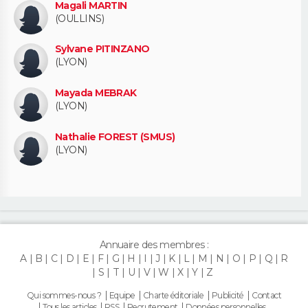
Magali MARTIN
(OULLINS)
Sylvane PITINZANO
(LYON)
Mayada MEBRAK
(LYON)
Nathalie FOREST (SMUS)
(LYON)
Annuaire des membres :
A
B
C
D
E
F
G
H
I
J
K
L
M
N
O
P
Q
R
S
T
U
V
W
X
Y
Z
Qui sommes-nous ?
Equipe
Charte éditoriale
Publicité
Contact
Tous les articles
RSS
Recrutement
Données personnelles