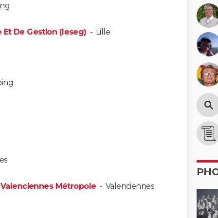
ing
e Et De Gestion (Ieseg)
-
Lille
oing
es
PH
Valenciennes Métropole
-
Valenciennes