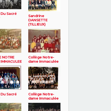
 Du Sacré
Sandrine
r
DANSETTE
(TILLIEUX)
E NOTRE
Collège Notre-
 IMMACULEE
dame Immaculée
 Du Sacré
Collège Notre-
r
dame Immaculée