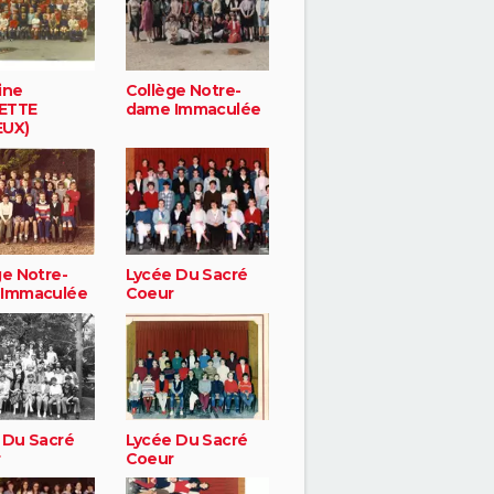
ine
Collège Notre-
ETTE
dame Immaculée
EUX)
ge Notre-
Lycée Du Sacré
Immaculée
Coeur
 Du Sacré
Lycée Du Sacré
r
Coeur