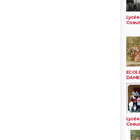
Lycée
Coeu
ECOL
DAME
Lycée
Coeu