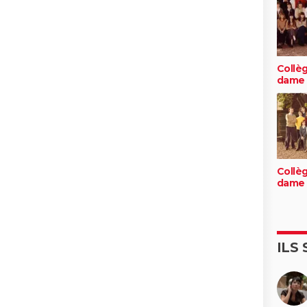
Collè
dame 
Collè
dame 
ILS