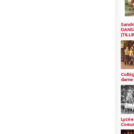
Sandr
DANS
(TILLI
Collè
dame 
Lycée
Coeu