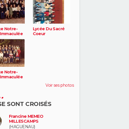
ge Notre-
Lycée Du Sacré
Immaculée
Coeur
ge Notre-
Immaculée
Voir ses photos
 SE SONT CROISÉS
Francine MEMEO
MILLESCAMPS
(HAGUENAU)