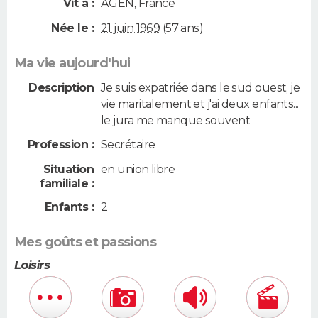
Vit à :
AGEN
,
France
Née le :
21 juin 1969
(57 ans)
Ma vie aujourd'hui
Description
Je suis expatriée dans le sud ouest, je
vie maritalement et j'ai deux enfants...
le jura me manque souvent
Profession :
Secrétaire
Situation
en union libre
familiale :
Enfants :
2
Mes goûts et passions
Loisirs