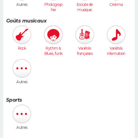
Autres
Photograp
Ecoute de
Cinéma
hie
musique
Goûts musicaux
Rock
Rythm &
Variétés
Variétés
Blues, funk
françaises
internation
ales
Autres
Sports
Autres