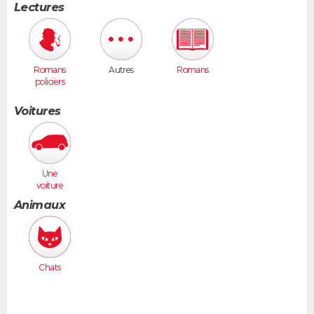
Lectures
Romans
Autres
Romans
policiers
Voitures
Une
voiture
moyenne
Animaux
(Megane,
307...)
Chats