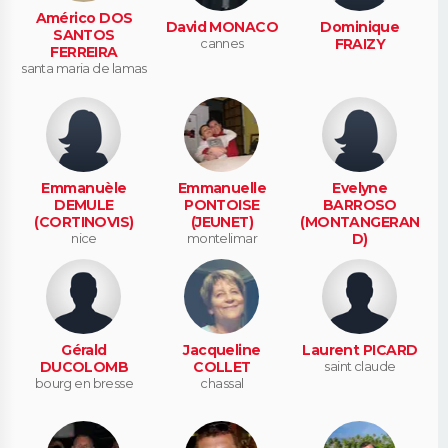
Américo DOS
David MONACO
Dominique
SANTOS
cannes
FRAIZY
FERREIRA
santa maria de lamas
Emmanuèle
Emmanuelle
Evelyne
DEMULE
PONTOISE
BARROSO
(CORTINOVIS)
(JEUNET)
(MONTANGERAN
nice
montelimar
D)
londres
Gérald
Jacqueline
Laurent PICARD
DUCOLOMB
COLLET
saint claude
bourg en bresse
chassal