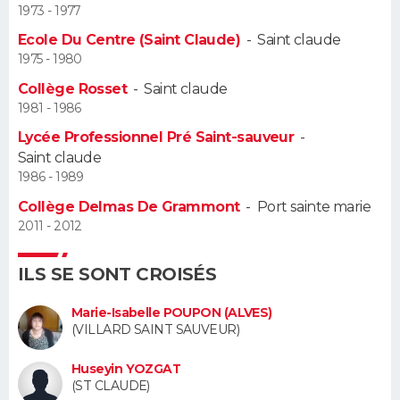
1973 - 1977
Guide de la santé
Médicaments
+
Alimentation
Maladies
Sommeil
Ecole Du Centre (Saint Claude)
-
Saint claude
VOYAGE
1975 - 1980
City break
Voyage de noces
Climat
Destinations
Voyage nature
Forum
+
PHOTO
Collège Rosset
-
Saint claude
1981 - 1986
GUIDES D'ACHAT
Lycée Professionnel Pré Saint-sauveur
-
Saint claude
BONS PLANS
1986 - 1989
Collège Delmas De Grammont
-
Port sainte marie
CARTE DE VOEUX
2011 - 2012
Carte Bonne année
Carte Pâques
Carte de Noël
Carte Saint-Valentin
Carte d'anniversaire
DICTIONNAIRE
ILS SE SONT CROISÉS
Biographies
Expressions
Dictionnaire
Citations
Proverbes
PROGRAMME TV
Marie-Isabelle POUPON (ALVES)
(VILLARD SAINT SAUVEUR)
COPAINS D'AVANT
Se connecter
Collèges
Universités
Service militaire
S'inscrire
Lycées
Primaires
Entreprises
Avis de recherche
Huseyin YOZGAT
AVIS DE DÉCÈS
(ST CLAUDE)