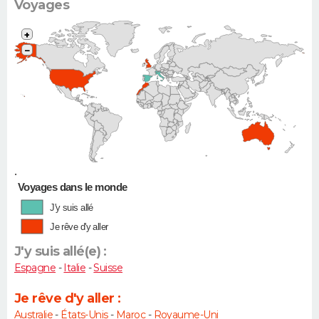
Voyages
+
−
•
Voyages dans le monde
J'y suis allé
Je rêve d'y aller
J'y suis allé(e) :
Espagne
-
Italie
-
Suisse
Je rêve d'y aller :
Australie
-
États-Unis
-
Maroc
-
Royaume-Uni