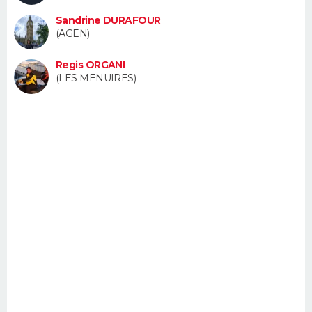
FORUM
Sandrine DURAFOUR
(AGEN)
Lifestyle
Sport
Television
Cinema
Bricolage
Culture
Auto
Voyage
Regis ORGANI
(LES MENUIRES)