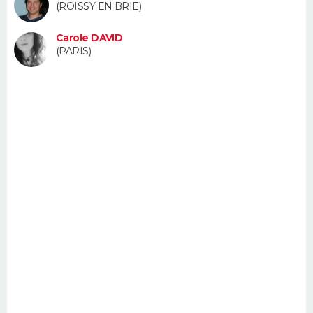
(ROISSY EN BRIE)
FORUM
Carole DAVID
Lifestyle
Sport
Television
Cinema
Bricolage
Culture
Auto
Voyage
(PARIS)