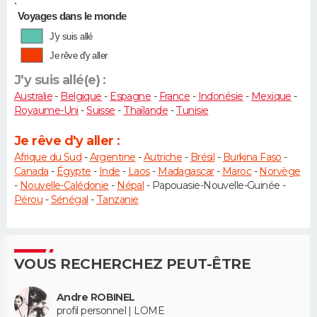
•
Voyages dans le monde
J'y suis allé
Je rêve d'y aller
J'y suis allé(e) :
Australie
-
Belgique
-
Espagne
-
France
-
Indonésie
-
Mexique
-
Royaume-Uni
-
Suisse
-
Thaïlande
-
Tunisie
Je rêve d'y aller :
Afrique du Sud
-
Argentine
-
Autriche
-
Brésil
-
Burkina Faso
-
Canada
-
Égypte
-
Inde
-
Laos
-
Madagascar
-
Maroc
-
Norvège
-
Nouvelle-Calédonie
-
Népal
- Papouasie-Nouvelle-Guinée -
Pérou
-
Sénégal
-
Tanzanie
VOUS RECHERCHEZ PEUT-ÊTRE
Andre ROBINEL
profil personnel | LOME