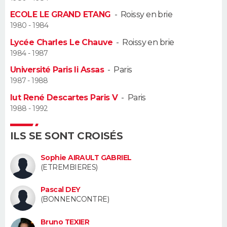
ECOLE LE GRAND ETANG
-
Roissy en brie
Guide de la santé
Médicaments
+
Alimentation
Maladies
Sommeil
VOYAGE
1980 - 1984
Lycée Charles Le Chauve
-
Roissy en brie
City break
Voyage de noces
Climat
Destinations
Voyage nature
Forum
+
PHOTO
1984 - 1987
Université Paris Ii Assas
-
Paris
GUIDES D'ACHAT
1987 - 1988
BONS PLANS
Iut René Descartes Paris V
-
Paris
1988 - 1992
CARTE DE VOEUX
ILS SE SONT CROISÉS
Carte Bonne année
Carte Pâques
Carte de Noël
Carte Saint-Valentin
Carte d'anniversaire
DICTIONNAIRE
Sophie AIRAULT GABRIEL
Biographies
Expressions
Dictionnaire
Citations
Proverbes
PROGRAMME TV
(ETREMBIERES)
COPAINS D'AVANT
Pascal DEY
(BONNENCONTRE)
Se connecter
Collèges
Universités
Service militaire
S'inscrire
Lycées
Primaires
Entreprises
Avis de recherche
AVIS DE DÉCÈS
Bruno TEXIER