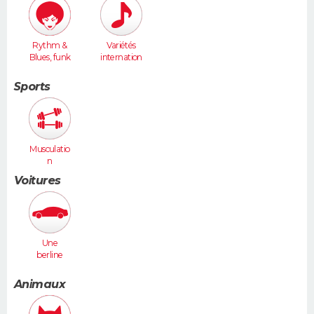
Rythm &
Variétés
Blues, funk
internation
ales
Sports
Musculatio
n
Voitures
Une
berline
(Laguna,
406...)
Animaux