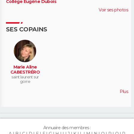
Collège Eugène Dubois
Voir ses photos
SES COPAINS
Marie Aline
CABESTRÉRO
saint laurent sur
gorre
Plus
Annuaire des membres :
A
B
C
D
E
F
G
H
I
J
K
L
M
N
O
P
Q
R