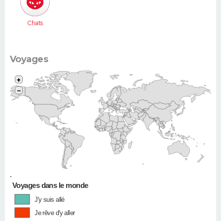
Chats
Voyages
+
−
•
Voyages dans le monde
J'y suis allé
Je rêve d'y aller