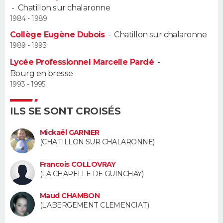
-
Chatillon sur chalaronne
1984 - 1989
Guide de la santé
Médicaments
+
Alimentation
Maladies
Sommeil
VOYAGE
Collège Eugène Dubois
-
Chatillon sur chalaronne
City break
Voyage de noces
Climat
Destinations
Voyage nature
Forum
+
1989 - 1993
PHOTO
Lycée Professionnel Marcelle Pardé
-
GUIDES D'ACHAT
Bourg en bresse
1993 - 1995
BONS PLANS
ILS SE SONT CROISÉS
CARTE DE VOEUX
Mickaël GARNIER
Carte Bonne année
Carte Pâques
Carte de Noël
Carte Saint-Valentin
Carte d'anniversaire
DICTIONNAIRE
(CHATILLON SUR CHALARONNE)
Biographies
Expressions
Dictionnaire
Citations
Proverbes
PROGRAMME TV
Francois COLLOVRAY
(LA CHAPELLE DE GUINCHAY)
COPAINS D'AVANT
Maud CHAMBON
Se connecter
Collèges
Universités
Service militaire
S'inscrire
Lycées
Primaires
Entreprises
Avis de recherche
(L'ABERGEMENT CLEMENCIAT)
AVIS DE DÉCÈS