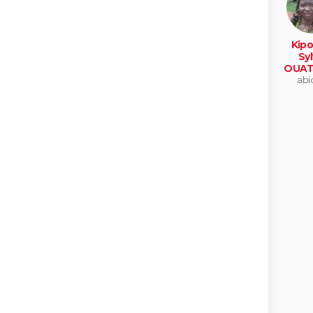
Kipo
Syl
OUAT
abi