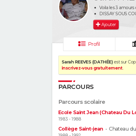
Voila les 3 amours
DISSAY SOUS C
Ajouter
Profil
Sarah REEVES (DATHÉE)
est sur Copa
inscrivez-vous gratuitement
.
PARCOURS
Parcours scolaire
Ecole Saint Jean (Chateau Du Lo
1983 - 1988
Collège Saint-jean
-
Chateau du 
1988 - 1992