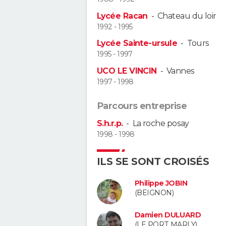
Lycée Racan
-
Chateau du loir
1992 - 1995
Lycée Sainte-ursule
-
Tours
1995 - 1997
UCO LE VINCIN
-
Vannes
1997 - 1998
Parcours entreprise
S.h.r.p.
-
La roche posay
1998 - 1998
ILS SE SONT CROISÉS
Philippe JOBIN
(BEIGNON)
Damien DULUARD
(LE PORT MARLY)