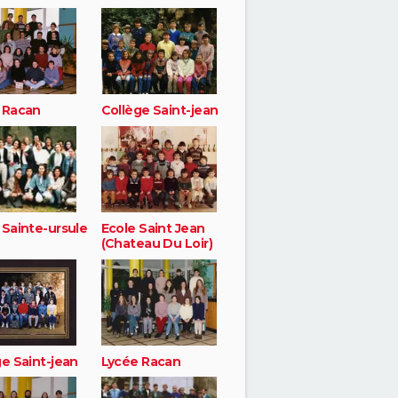
 Racan
Collège Saint-jean
 Sainte-ursule
Ecole Saint Jean
(Chateau Du Loir)
e Saint-jean
Lycée Racan