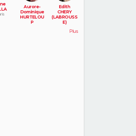
ne
Aurore-
Edith
LLA
Dominique
CHERY
ris
HURTELOU
(LABROUSS
P
E)
fresnay sur
lunay
Plus
sarthe