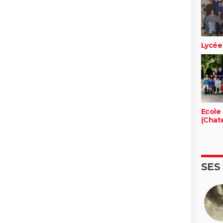
Lycée
Ecole 
(Chat
SES