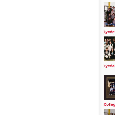
Lycée
Lycée
Collèg