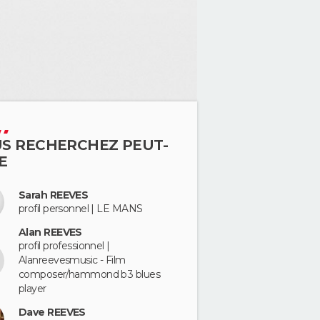
S RECHERCHEZ PEUT-
E
Sarah REEVES
profil personnel | LE MANS
Alan REEVES
profil professionnel |
Alanreevesmusic - Film
composer/hammond b3 blues
player
Dave REEVES