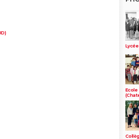
UD)
Lycée
Ecole 
(Chat
Collèg