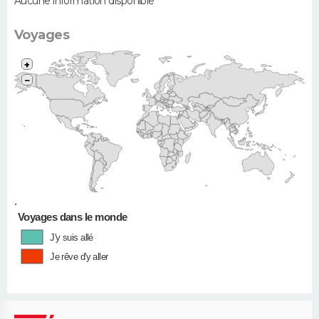
Aucune information disponible
Voyages
+
−
•
Voyages dans le monde
J'y suis allé
Je rêve d'y aller