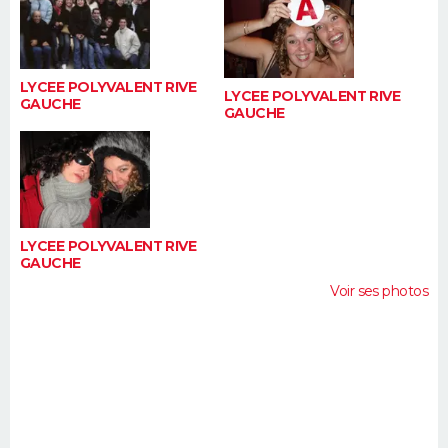
FORUM
Lifestyle
Sport
Television
Cinema
Bricolage
Culture
Auto
Voyage
LYCEE POLYVALENT RIVE
LYCEE POLYVALENT RIVE
GAUCHE
GAUCHE
LYCEE POLYVALENT RIVE
GAUCHE
Voir ses photos