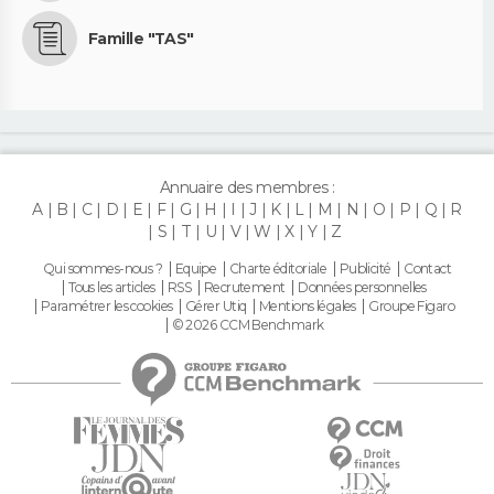
Famille "TAS"
Annuaire des membres :
A
B
C
D
E
F
G
H
I
J
K
L
M
N
O
P
Q
R
S
T
U
V
W
X
Y
Z
Qui sommes-nous ?
Equipe
Charte éditoriale
Publicité
Contact
Tous les articles
RSS
Recrutement
Données personnelles
Paramétrer les cookies
Gérer Utiq
Mentions légales
Groupe Figaro
© 2026 CCM Benchmark