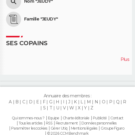
Nom "JEUDY"
Famille "JEUDY"
SES COPAINS
Plus
Annuaire des membres :
A
B
C
D
E
F
G
H
I
J
K
L
M
N
O
P
Q
R
S
T
U
V
W
X
Y
Z
Qui sommes-nous ?
Equipe
Charte éditoriale
Publicité
Contact
Tous les articles
RSS
Recrutement
Données personnelles
Paramétrer les cookies
Gérer Utiq
Mentions légales
Groupe Figaro
© 2026 CCM Benchmark