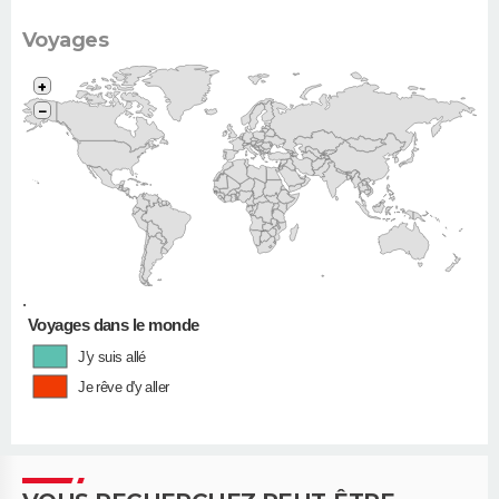
Voyages
+
−
•
Voyages dans le monde
J'y suis allé
Je rêve d'y aller