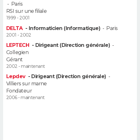
-
Paris
FORUM
RSI sur une filiale
Lifestyle
Sport
Television
Cinema
Bricolage
Culture
Auto
Voyage
1999 - 2001
DELTA
- Informaticien (Informatique)
-
Paris
2001 - 2002
LEPTECH
- Dirigeant (Direction générale)
-
Collegien
Gérant
2002 - maintenant
Lepdev
- Dirigeant (Direction générale)
-
Villiers sur marne
Fondateur
2006 - maintenant