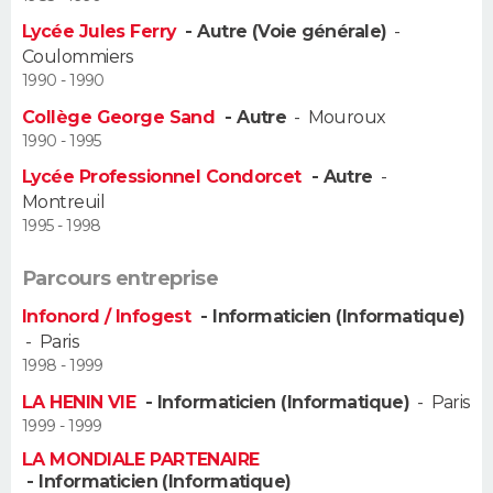
Lycée Jules Ferry
- Autre (Voie générale)
-
Guide de la santé
Médicaments
+
Alimentation
Maladies
Sommeil
VOYAGE
Coulommiers
1990 - 1990
City break
Voyage de noces
Climat
Destinations
Voyage nature
Forum
+
PHOTO
Collège George Sand
- Autre
-
Mouroux
1990 - 1995
GUIDES D'ACHAT
Lycée Professionnel Condorcet
- Autre
-
Montreuil
BONS PLANS
1995 - 1998
CARTE DE VOEUX
Parcours entreprise
Carte Bonne année
Carte Pâques
Carte de Noël
Carte Saint-Valentin
Carte d'anniversaire
DICTIONNAIRE
Infonord / Infogest
- Informaticien (Informatique)
-
Paris
Biographies
Expressions
Dictionnaire
Citations
Proverbes
PROGRAMME TV
1998 - 1999
LA HENIN VIE
- Informaticien (Informatique)
-
Paris
COPAINS D'AVANT
1999 - 1999
Se connecter
Collèges
Universités
Service militaire
S'inscrire
Lycées
Primaires
Entreprises
Avis de recherche
LA MONDIALE PARTENAIRE
AVIS DE DÉCÈS
- Informaticien (Informatique)