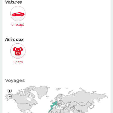
Voitures
Un coupé
Animaux
Chiens
Voyages
+
−