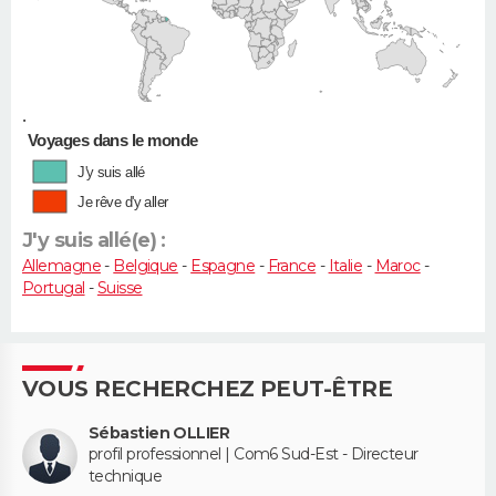
•
Voyages dans le monde
J'y suis allé
Je rêve d'y aller
J'y suis allé(e) :
Allemagne
-
Belgique
-
Espagne
-
France
-
Italie
-
Maroc
-
Portugal
-
Suisse
VOUS RECHERCHEZ PEUT-ÊTRE
Sébastien OLLIER
profil professionnel | Com6 Sud-Est - Directeur
technique