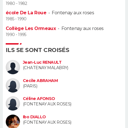
1980 - 1982
Guide de la santé
Médicaments
+
Alimentation
Maladies
Sommeil
école De La Roue
-
Fontenay aux roses
VOYAGE
1985 - 1990
City break
Voyage de noces
Climat
Destinations
Voyage nature
Forum
+
PHOTO
Collège Les Ormeaux
-
Fontenay aux roses
1990 - 1995
GUIDES D'ACHAT
ILS SE SONT CROISÉS
BONS PLANS
Jean-Luc RENAULT
CARTE DE VOEUX
(CHATENAY MALABRY)
Carte Bonne année
Carte Pâques
Carte de Noël
Carte Saint-Valentin
Carte d'anniversaire
DICTIONNAIRE
Cecile ABRAHAM
(PARIS)
Biographies
Expressions
Dictionnaire
Citations
Proverbes
PROGRAMME TV
Céline AFONSO
(FONTENAY AUX ROSES)
COPAINS D'AVANT
Ibo DIALLO
Se connecter
Collèges
Universités
Service militaire
S'inscrire
Lycées
Primaires
Entreprises
Avis de recherche
AVIS DE DÉCÈS
(FONTENAY AUX ROSES)