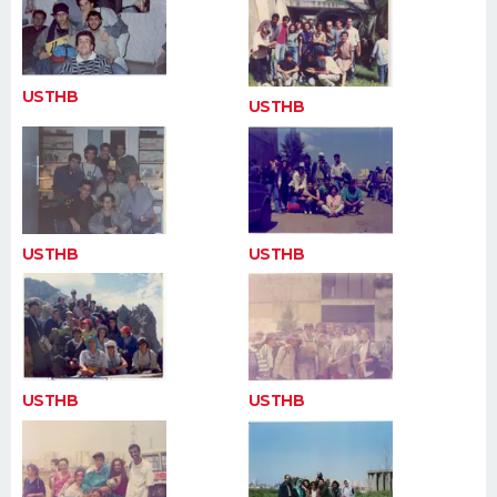
FORUM
Lifestyle
Sport
Television
Cinema
Bricolage
Culture
Auto
Voyage
USTHB
USTHB
USTHB
USTHB
USTHB
USTHB