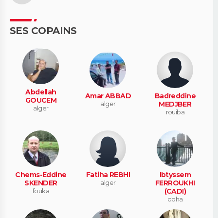
SES COPAINS
Abdellah
Amar ABBAD
Badreddine
GOUCEM
alger
MEDJBER
alger
rouiba
Chems-Eddine
Fatiha REBHI
Ibtyssem
SKENDER
alger
FERROUKHI
fouka
(CADI)
doha