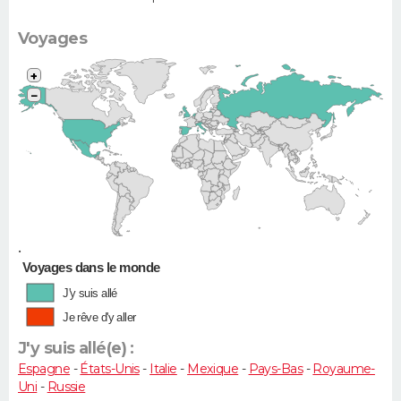
Voyages
+
−
•
Voyages dans le monde
J'y suis allé
Je rêve d'y aller
J'y suis allé(e) :
Espagne
-
États-Unis
-
Italie
-
Mexique
-
Pays-Bas
-
Royaume-
Uni
-
Russie