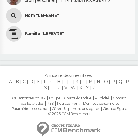
profil personnel | LE PLESSIS BOUCHARD
Nom "LEFEVRE"
Famille "LEFEVRE"
Annuaire des membres :
A
B
C
D
E
F
G
H
I
J
K
L
M
N
O
P
Q
R
S
T
U
V
W
X
Y
Z
Qui sommes-nous ?
Equipe
Charte éditoriale
Publicité
Contact
Tous les articles
RSS
Recrutement
Données personnelles
Paramétrer les cookies
Gérer Utiq
Mentions légales
Groupe Figaro
© 2026 CCM Benchmark