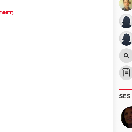
DINET)
SES