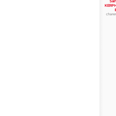
San
KERPH
charen
po