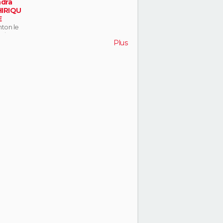
dra
IRIQU
E
ton le
nt
Plus