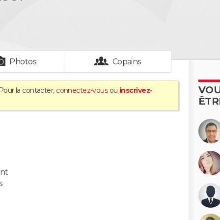
Photos
Copains
VOU
Pour la contacter,
connectez-vous
ou
inscrivez-
ÊTR
ont
s