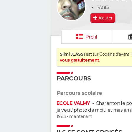
PARIS
Ajouter
Profil
Silmi JLASSI
est sur Copains d'avant. 
vous gratuitement
.
PARCOURS
Parcours scolaire
ECOLE VALMY
-
Charenton le p
je veut1photo de moiu et mes ami
1983 - maintenant