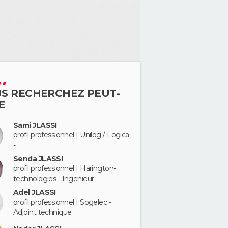
S RECHERCHEZ PEUT-
E
Sami JLASSI
profil professionnel | Unilog / Logica
-
Senda JLASSI
profil professionnel | Harington-
technologies - Ingenieur
Adel JLASSI
profil professionnel | Sogelec -
Adjoint technique