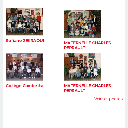
FORUM
Lifestyle
Sport
Television
Cinema
Bricolage
Culture
Auto
Voyage
Sofiane ZEKRAOUI
MATERNELLE CHARLES
PERRAULT
Collège Gambetta
MATERNELLE CHARLES
PERRAULT
Voir ses photos