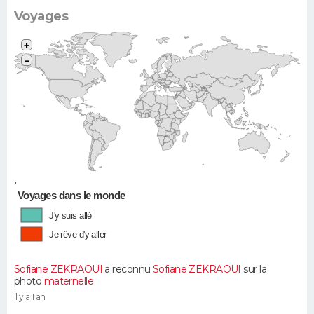
Voyages
+
−
•
Voyages dans le monde
J'y suis allé
Je rêve d'y aller
Sofiane ZEKRAOUI
a reconnu
Sofiane ZEKRAOUI
sur la
photo
maternelle
il y a 1 an