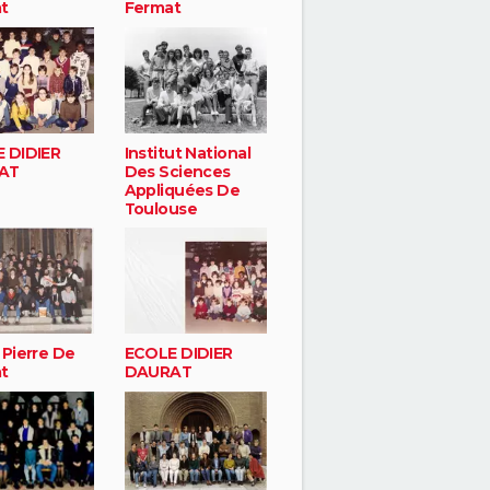
t
Fermat
 DIDIER
Institut National
AT
Des Sciences
Appliquées De
Toulouse
 Pierre De
ECOLE DIDIER
t
DAURAT