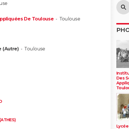
use
 Appliquées De Toulouse
-
Toulouse
PH
 (Autre)
-
Toulouse
Instit
Des S
Appli
Toulo
D
(ATHES)
Lycée