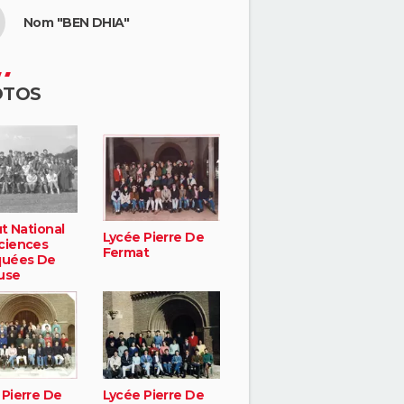
Nom "BEN DHIA"
OTOS
ut National
Lycée Pierre De
ciences
Fermat
quées De
use
 Pierre De
Lycée Pierre De