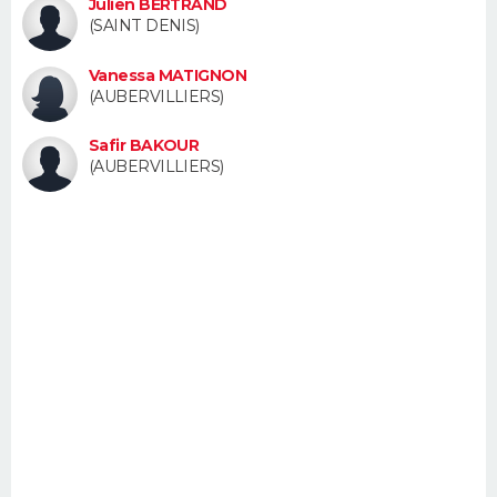
Julien BERTRAND
FORUM
(SAINT DENIS)
Lifestyle
Sport
Television
Cinema
Bricolage
Culture
Auto
Voyage
Vanessa MATIGNON
(AUBERVILLIERS)
Safir BAKOUR
(AUBERVILLIERS)