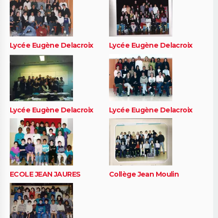
Lycée Eugène Delacroix
Lycée Eugène Delacroix
Lycée Eugène Delacroix
Lycée Eugène Delacroix
ECOLE JEAN JAURES
Collège Jean Moulin