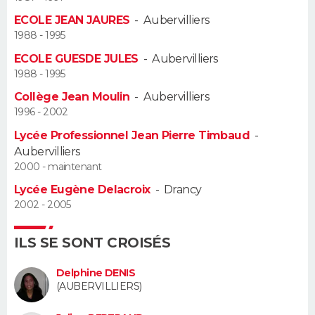
ECOLE JEAN JAURES
-
Aubervilliers
Guide de la santé
Médicaments
+
Alimentation
Maladies
Sommeil
VOYAGE
1988 - 1995
ECOLE GUESDE JULES
-
Aubervilliers
City break
Voyage de noces
Climat
Destinations
Voyage nature
Forum
+
PHOTO
1988 - 1995
Collège Jean Moulin
-
Aubervilliers
GUIDES D'ACHAT
1996 - 2002
BONS PLANS
Lycée Professionnel Jean Pierre Timbaud
-
Aubervilliers
CARTE DE VOEUX
2000 - maintenant
Lycée Eugène Delacroix
-
Drancy
Carte Bonne année
Carte Pâques
Carte de Noël
Carte Saint-Valentin
Carte d'anniversaire
DICTIONNAIRE
2002 - 2005
Biographies
Expressions
Dictionnaire
Citations
Proverbes
PROGRAMME TV
ILS SE SONT CROISÉS
COPAINS D'AVANT
Delphine DENIS
(AUBERVILLIERS)
Se connecter
Collèges
Universités
Service militaire
S'inscrire
Lycées
Primaires
Entreprises
Avis de recherche
AVIS DE DÉCÈS