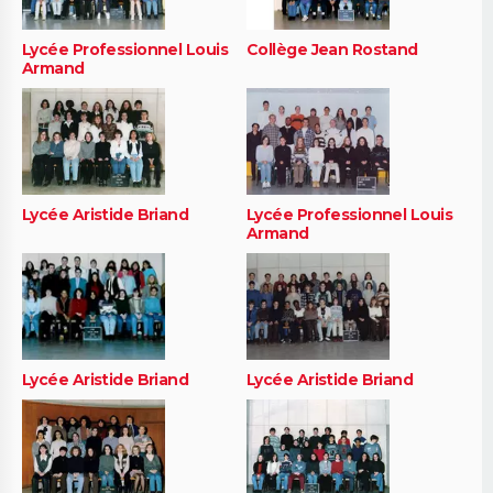
Lycée Professionnel Louis
Collège Jean Rostand
Armand
Lycée Aristide Briand
Lycée Professionnel Louis
Armand
Lycée Aristide Briand
Lycée Aristide Briand