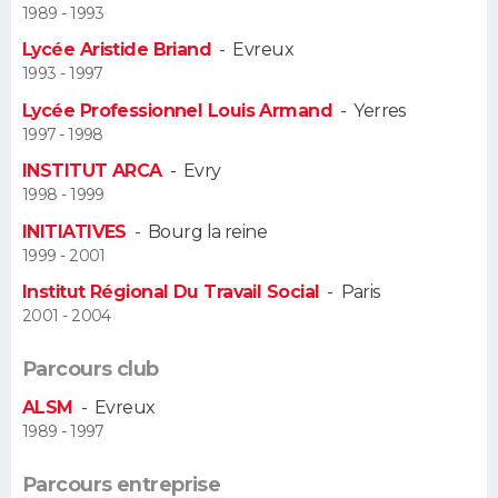
1989 - 1993
Guide de la santé
Médicaments
+
Alimentation
Maladies
Sommeil
Lycée Aristide Briand
-
Evreux
VOYAGE
1993 - 1997
City break
Voyage de noces
Climat
Destinations
Voyage nature
Forum
+
PHOTO
Lycée Professionnel Louis Armand
-
Yerres
1997 - 1998
GUIDES D'ACHAT
INSTITUT ARCA
-
Evry
1998 - 1999
BONS PLANS
INITIATIVES
-
Bourg la reine
1999 - 2001
CARTE DE VOEUX
Institut Régional Du Travail Social
-
Paris
Carte Bonne année
Carte Pâques
Carte de Noël
Carte Saint-Valentin
Carte d'anniversaire
DICTIONNAIRE
2001 - 2004
Biographies
Expressions
Dictionnaire
Citations
Proverbes
PROGRAMME TV
Parcours club
ALSM
-
Evreux
COPAINS D'AVANT
1989 - 1997
Se connecter
Collèges
Universités
Service militaire
S'inscrire
Lycées
Primaires
Entreprises
Avis de recherche
AVIS DE DÉCÈS
Parcours entreprise