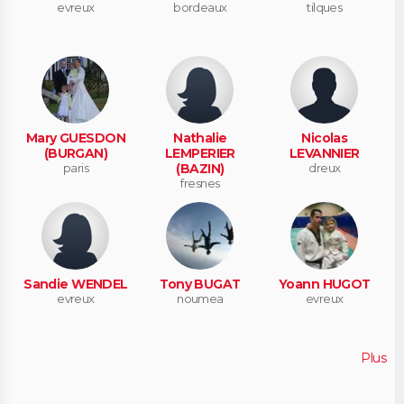
evreux
bordeaux
tilques
Mary GUESDON
Nathalie
Nicolas
(BURGAN)
LEMPERIER
LEVANNIER
paris
(BAZIN)
dreux
fresnes
Sandie WENDEL
Tony BUGAT
Yoann HUGOT
evreux
noumea
evreux
Plus