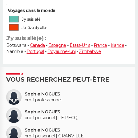
•
Voyages dans le monde
J'y suis allé
Je rêve d'y aller
J'y suis allé(e) :
Botswana -
Canada
-
Espagne
-
États-Unis
-
France
-
Irlande
-
Namibie -
Portugal
-
Royaume-Uni
-
Zimbabwe
VOUS RECHERCHEZ PEUT-ÊTRE
Sophie NOGUES
profil professionnel
Sophie NOGUES
profil personnel | LE PECQ
Sophie NOGUES
profil personnel | GRANVILLE