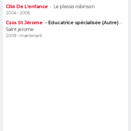
FORUM
Cité De L'enfance
-
Le plessis robinson
2004 - 2006
Lifestyle
Sport
Television
Cinema
Bricolage
Culture
Auto
Voyage
Csss St Jérome
- Educatrice spécialisée (Autre)
-
Saint jerome
2009 - maintenant