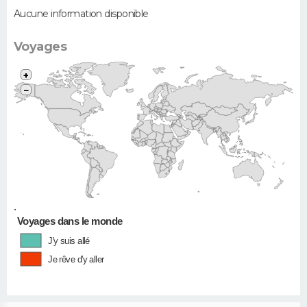
Aucune information disponible
Voyages
+
−
•
Voyages dans le monde
J'y suis allé
Je rêve d'y aller