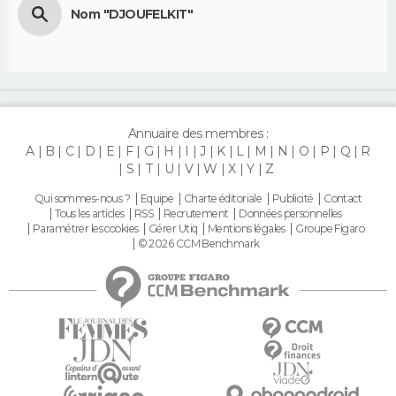
Nom "DJOUFELKIT"
Annuaire des membres :
A
B
C
D
E
F
G
H
I
J
K
L
M
N
O
P
Q
R
S
T
U
V
W
X
Y
Z
Qui sommes-nous ?
Equipe
Charte éditoriale
Publicité
Contact
Tous les articles
RSS
Recrutement
Données personnelles
Paramétrer les cookies
Gérer Utiq
Mentions légales
Groupe Figaro
© 2026 CCM Benchmark