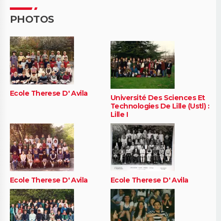
PHOTOS
Ecole Therese D' Avila
Université Des Sciences Et
Technologies De Lille (Ustl) :
Lille I
Ecole Therese D' Avila
Ecole Therese D' Avila