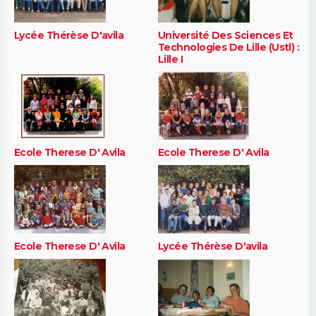
Lycée Thérèse D'avila
Université Des Sciences Et
Technologies De Lille (Ustl) :
Lille I
Ecole Therese D' Avila
Ecole Therese D' Avila
Ecole Therese D' Avila
Lycée Thérèse D'avila