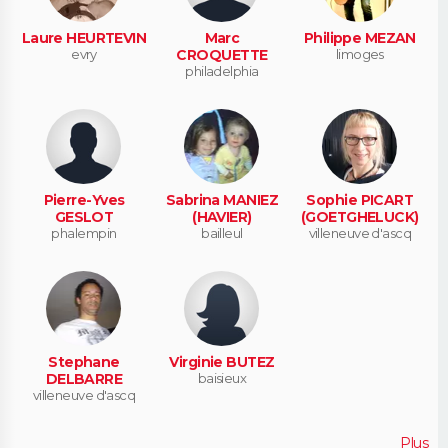
Laure HEURTEVIN
Marc
Philippe MEZAN
evry
CROQUETTE
limoges
philadelphia
Pierre-Yves
Sabrina MANIEZ
Sophie PICART
GESLOT
(HAVIER)
(GOETGHELUCK)
phalempin
bailleul
villeneuve d'ascq
Stephane
Virginie BUTEZ
DELBARRE
baisieux
villeneuve d'ascq
Plus