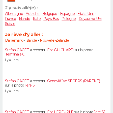
J'y suis allé(e) :
Allemagne
-
Autriche
-
Belgique
-
Espagne
-
États-Unis
-
France
-
Irlande
-
Italie
-
Pays-Bas
-
Pologne
-
Royaume-Uni
-
Suisse
Je rêve d'y aller :
Danemark
-
Islande
-
Nouvelle-Zélande
Stefan GAGET
a reconnu
Eric GUICHARD
sur la photo
Terminale C
il y a 11 ans
Stefan GAGET
a reconnu
GeneviÃ¨ve SEGERS (PARENT)
sur la photo
1ère S
il y a 11 ans
Stefan GAGET
a reconnu
Eric LEPEUPLE
sur la photo
1ere S1