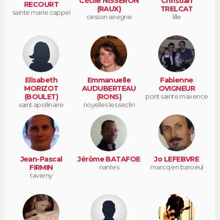
Cécile NISSERON
Christian
RECOURT
(RAUX)
TRELCAT
sainte marie cappel
cesson sevigne
lille
Elisabeth
Emmanuelle
Fabienne
MORIZOT
AUDUBERTEAU
OVIGNEUR
(BOULET)
(RONS)
pont sainte maxence
saint apollinaire
noyelles les seclin
Jean-Pascal
Jérôme BATAFOE
Jo LEFEBVRE
FIRMIN
nantes
marcq en baroeul
taverny