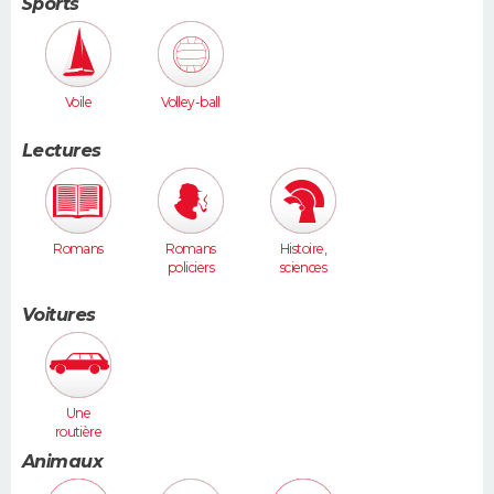
Sports
Voile
Volley-ball
Lectures
Romans
Romans
Histoire,
policiers
sciences
humaines
Voitures
Une
routière
(Vel Satis,
Animaux
607...)