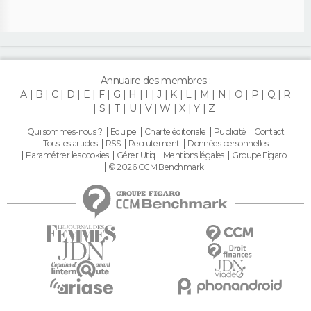
Annuaire des membres :
A
B
C
D
E
F
G
H
I
J
K
L
M
N
O
P
Q
R
S
T
U
V
W
X
Y
Z
Qui sommes-nous ?
Equipe
Charte éditoriale
Publicité
Contact
Tous les articles
RSS
Recrutement
Données personnelles
Paramétrer les cookies
Gérer Utiq
Mentions légales
Groupe Figaro
© 2026 CCM Benchmark