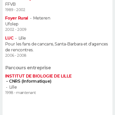
FFVB
FORUM
1989 - 2002
Lifestyle
Sport
Television
Cinema
Bricolage
Culture
Auto
Voyage
Foyer Rural
-
Meteren
Ufolep
2002 - 2009
LUC
-
Lille
Pour les fans de cancans, Santa-Barbara et d'agences
de rencontres.
2006 - 2008
Parcours entreprise
INSTITUT DE BIOLOGIE DE LILLE
- CNRS (Informatique)
-
Lille
1998 - maintenant