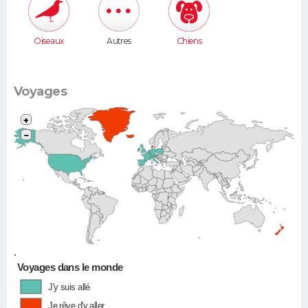
Oiseaux
Autres
Chiens
Voyages
+
−
•
Voyages dans le monde
J'y suis allé
Je rêve d'y aller