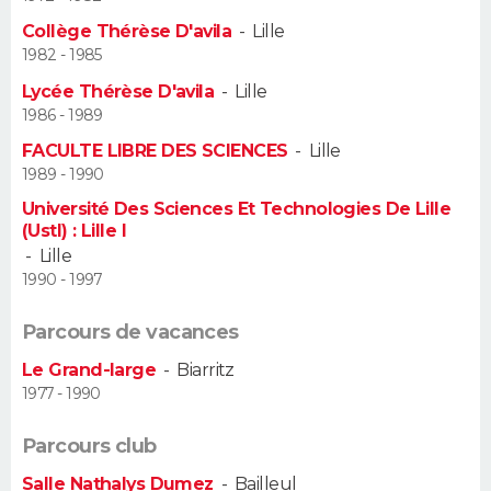
Collège Thérèse D'avila
-
Lille
Guide de la santé
Médicaments
+
Alimentation
Maladies
Sommeil
VOYAGE
1982 - 1985
Lycée Thérèse D'avila
-
Lille
City break
Voyage de noces
Climat
Destinations
Voyage nature
Forum
+
PHOTO
1986 - 1989
FACULTE LIBRE DES SCIENCES
-
Lille
GUIDES D'ACHAT
1989 - 1990
BONS PLANS
Université Des Sciences Et Technologies De Lille
(Ustl) : Lille I
-
Lille
CARTE DE VOEUX
1990 - 1997
Carte Bonne année
Carte Pâques
Carte de Noël
Carte Saint-Valentin
Carte d'anniversaire
DICTIONNAIRE
Parcours de vacances
Biographies
Expressions
Dictionnaire
Citations
Proverbes
PROGRAMME TV
Le Grand-large
-
Biarritz
1977 - 1990
COPAINS D'AVANT
Parcours club
Se connecter
Collèges
Universités
Service militaire
S'inscrire
Lycées
Primaires
Entreprises
Avis de recherche
AVIS DE DÉCÈS
Salle Nathalys Dumez
-
Bailleul