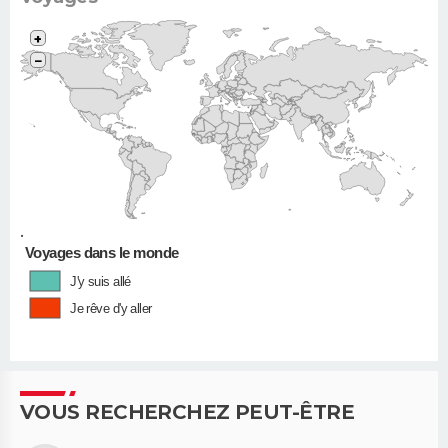
+
−
•
Voyages dans le monde
J'y suis allé
Je rêve d'y aller
VOUS RECHERCHEZ PEUT-ÊTRE