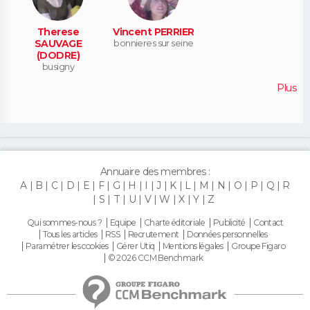
Therese
Vincent PERRIER
SAUVAGE
bonnieres sur seine
(DODRE)
busigny
Plus
Annuaire des membres :
A
B
C
D
E
F
G
H
I
J
K
L
M
N
O
P
Q
R
S
T
U
V
W
X
Y
Z
Qui sommes-nous ?
Equipe
Charte éditoriale
Publicité
Contact
Tous les articles
RSS
Recrutement
Données personnelles
Paramétrer les cookies
Gérer Utiq
Mentions légales
Groupe Figaro
© 2026 CCM Benchmark