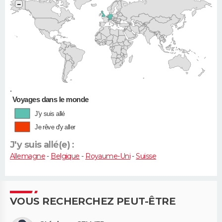
−
•
Voyages dans le monde
J'y suis allé
Je rêve d'y aller
J'y suis allé(e) :
Allemagne
-
Belgique
-
Royaume-Uni
-
Suisse
VOUS RECHERCHEZ PEUT-ÊTRE