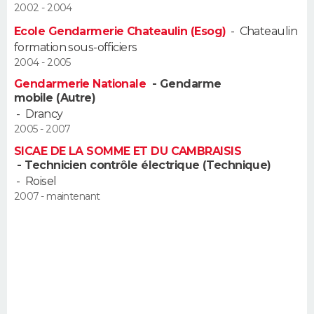
2002 - 2004
FORUM
Ecole Gendarmerie Chateaulin (Esog)
-
Chateaulin
Lifestyle
Sport
Television
Cinema
Bricolage
Culture
Auto
Voyage
formation sous-officiers
2004 - 2005
Gendarmerie Nationale
- Gendarme
mobile (Autre)
-
Drancy
2005 - 2007
SICAE DE LA SOMME ET DU CAMBRAISIS
- Technicien contrôle électrique (Technique)
-
Roisel
2007 - maintenant