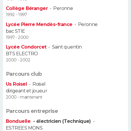
Collège Béranger
-
Peronne
Guide de la santé
Médicaments
+
Alimentation
Maladies
Sommeil
VOYAGE
1992 - 1997
Lycée Pierre Mendès-france
-
Peronne
City break
Voyage de noces
Climat
Destinations
Voyage nature
Forum
+
PHOTO
bac STIE
1997 - 2000
GUIDES D'ACHAT
Lycée Condorcet
-
Saint quentin
BTS ELECTRO
BONS PLANS
2000 - 2002
CARTE DE VOEUX
Parcours club
Carte Bonne année
Carte Pâques
Carte de Noël
Carte Saint-Valentin
Carte d'anniversaire
DICTIONNAIRE
Us Roisel
-
Roisel
dirigeant et joueur
Biographies
Expressions
Dictionnaire
Citations
Proverbes
PROGRAMME TV
2000 - maintenant
COPAINS D'AVANT
Parcours entreprise
Se connecter
Collèges
Universités
Service militaire
S'inscrire
Lycées
Primaires
Entreprises
Avis de recherche
Bonduelle
- électricien (Technique)
-
AVIS DE DÉCÈS
ESTREES MONS