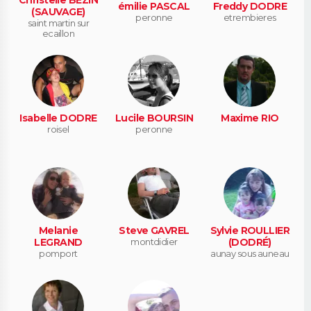
émilie PASCAL
Freddy DODRE
(SAUVAGE)
peronne
etrembieres
saint martin sur
ecaillon
Isabelle DODRE
Lucile BOURSIN
Maxime RIO
roisel
peronne
Melanie
Steve GAVREL
Sylvie ROULLIER
LEGRAND
montdidier
(DODRÉ)
pomport
aunay sous auneau