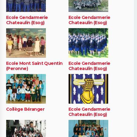
Ecole Gendarmerie
Ecole Gendarmerie
Chateaulin (Esog)
Chateaulin (Esog)
Ecole Mont Saint Quentin
Ecole Gendarmerie
(Peronne)
Chateaulin (Esog)
Collège Béranger
Ecole Gendarmerie
Chateaulin (Esog)