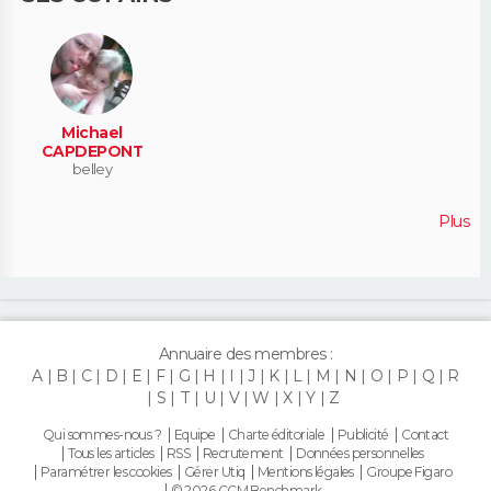
Michael
CAPDEPONT
belley
Plus
Annuaire des membres :
A
B
C
D
E
F
G
H
I
J
K
L
M
N
O
P
Q
R
S
T
U
V
W
X
Y
Z
Qui sommes-nous ?
Equipe
Charte éditoriale
Publicité
Contact
Tous les articles
RSS
Recrutement
Données personnelles
Paramétrer les cookies
Gérer Utiq
Mentions légales
Groupe Figaro
© 2026 CCM Benchmark