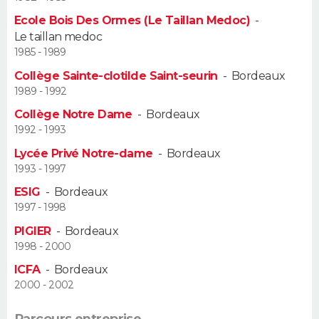
Ecole Bois Des Ormes (Le Taillan Medoc)
-
Guide de la santé
Médicaments
+
Alimentation
Maladies
Sommeil
VOYAGE
Le taillan medoc
1985 - 1989
City break
Voyage de noces
Climat
Destinations
Voyage nature
Forum
+
PHOTO
Collège Sainte-clotilde Saint-seurin
-
Bordeaux
1989 - 1992
GUIDES D'ACHAT
Collège Notre Dame
-
Bordeaux
1992 - 1993
BONS PLANS
Lycée Privé Notre-dame
-
Bordeaux
CARTE DE VOEUX
1993 - 1997
ESIG
-
Bordeaux
Carte Bonne année
Carte Pâques
Carte de Noël
Carte Saint-Valentin
Carte d'anniversaire
DICTIONNAIRE
1997 - 1998
Biographies
Expressions
Dictionnaire
Citations
Proverbes
PIGIER
-
Bordeaux
PROGRAMME TV
1998 - 2000
COPAINS D'AVANT
ICFA
-
Bordeaux
2000 - 2002
Se connecter
Collèges
Universités
Service militaire
S'inscrire
Lycées
Primaires
Entreprises
Avis de recherche
AVIS DE DÉCÈS
Parcours entreprise