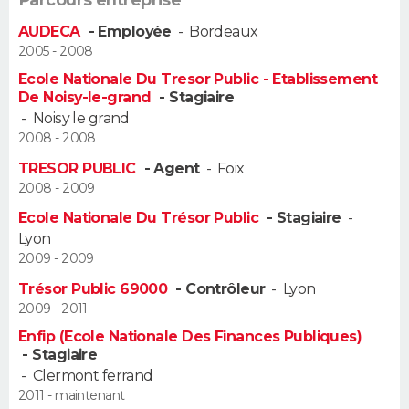
FORUM
AUDECA
- Employée
-
Bordeaux
2005 - 2008
Lifestyle
Sport
Television
Cinema
Bricolage
Culture
Auto
Voyage
Ecole Nationale Du Tresor Public - Etablissement
De Noisy-le-grand
- Stagiaire
-
Noisy le grand
2008 - 2008
TRESOR PUBLIC
- Agent
-
Foix
2008 - 2009
Ecole Nationale Du Trésor Public
- Stagiaire
-
Lyon
2009 - 2009
Trésor Public 69000
- Contrôleur
-
Lyon
2009 - 2011
Enfip (Ecole Nationale Des Finances Publiques)
- Stagiaire
-
Clermont ferrand
2011 - maintenant