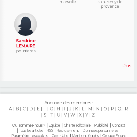
marseille
saint remy de
provence
Sandrine
LEMAIRE
pourrieres
Plus
Annuaire des membres :
A
B
C
D
E
F
G
H
I
J
K
L
M
N
O
P
Q
R
S
T
U
V
W
X
Y
Z
Qui sommes-nous ?
Equipe
Charte éditoriale
Publicité
Contact
Tous les articles
RSS
Recrutement
Données personnelles
Paramétrer les cookies
Gérer Utiq
Mentions légales
Groupe Figaro