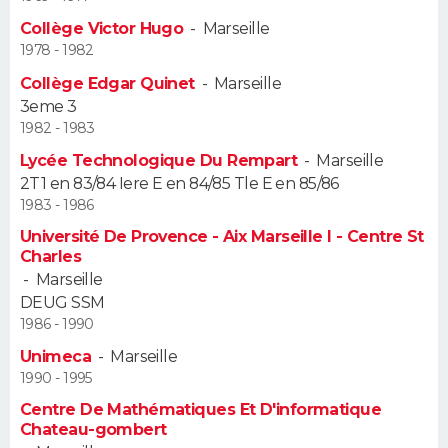
Collège Victor Hugo
-
Marseille
Guide de la santé
Médicaments
+
Alimentation
Maladies
Sommeil
VOYAGE
1978 - 1982
Collège Edgar Quinet
-
Marseille
City break
Voyage de noces
Climat
Destinations
Voyage nature
Forum
+
PHOTO
3eme 3
1982 - 1983
GUIDES D'ACHAT
Lycée Technologique Du Rempart
-
Marseille
2T1 en 83/84 Iere E en 84/85 Tle E en 85/86
BONS PLANS
1983 - 1986
CARTE DE VOEUX
Université De Provence - Aix Marseille I - Centre St
Charles
Carte Bonne année
Carte Pâques
Carte de Noël
Carte Saint-Valentin
Carte d'anniversaire
-
Marseille
DICTIONNAIRE
DEUG SSM
Biographies
Expressions
Dictionnaire
Citations
Proverbes
1986 - 1990
PROGRAMME TV
Unimeca
-
Marseille
COPAINS D'AVANT
1990 - 1995
Centre De Mathématiques Et D'informatique
Se connecter
Collèges
Universités
Service militaire
S'inscrire
Lycées
Primaires
Entreprises
Avis de recherche
AVIS DE DÉCÈS
Chateau-gombert