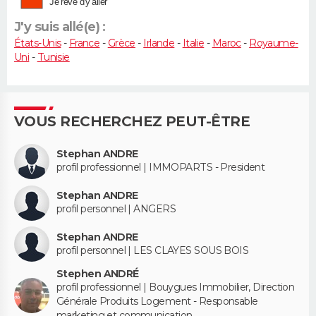
Je rêve d'y aller
J'y suis allé(e) :
États-Unis
-
France
-
Grèce
-
Irlande
-
Italie
-
Maroc
-
Royaume-
Uni
-
Tunisie
VOUS RECHERCHEZ PEUT-ÊTRE
Stephan ANDRE
profil professionnel | IMMOPARTS - President
Stephan ANDRE
profil personnel | ANGERS
Stephan ANDRE
profil personnel | LES CLAYES SOUS BOIS
Stephen ANDRÉ
profil professionnel | Bouygues Immobilier, Direction
Générale Produits Logement - Responsable
marketing et communication