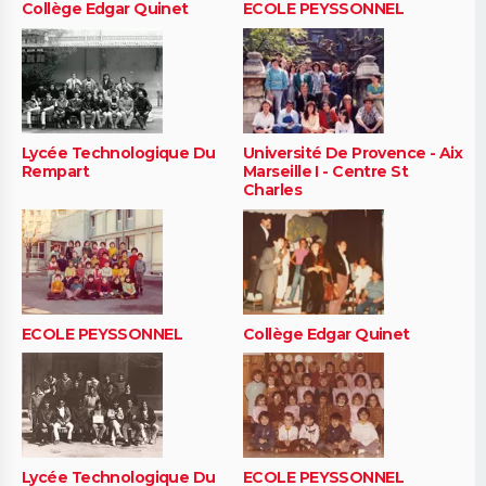
Collège Edgar Quinet
ECOLE PEYSSONNEL
Lycée Technologique Du
Université De Provence - Aix
Rempart
Marseille I - Centre St
Charles
ECOLE PEYSSONNEL
Collège Edgar Quinet
Lycée Technologique Du
ECOLE PEYSSONNEL